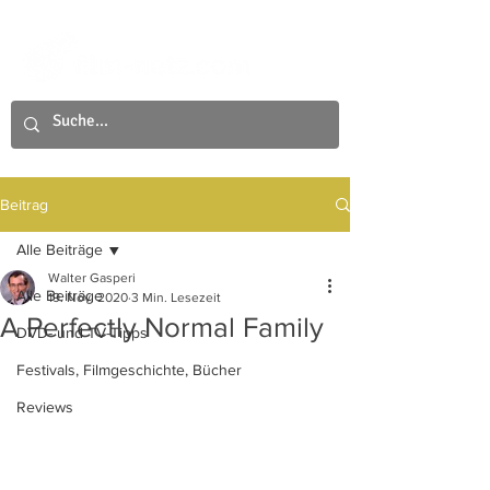
Beitrag
Alle Beiträge
Walter Gasperi
Alle Beiträge
19. Nov. 2020
3 Min. Lesezeit
A Perfectly Normal Family
DVD- und TV-Tipps
Festivals, Filmgeschichte, Bücher
Reviews