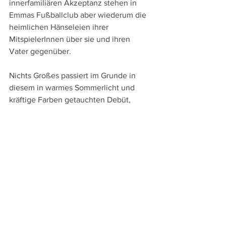
innerfamiliären Akzeptanz stehen in 
Emmas Fußballclub aber wiederum die 
heimlichen Hänseleien ihrer 
MitspielerInnen über sie und ihren 
Vater gegenüber.
Nichts Großes passiert im Grunde in 
diesem in warmes Sommerlicht und 
kräftige Farben getauchten Debüt, 
sondern es lebt vom genauen Blick und 
großen Gespür für die Gefühle der 
ProtagonistInnen. Ein sanftes, aber 
durch seine menschliche Wärme und 
Reymanns Einfühlungsvermögen 
intensives Drama, das nicht nur 
bewegend und ohne zu urteilen die 
unterschiedlichen Perspektiven 
vermittelt, sondern durch seinen leisen 
Humor auch Leichtigkeit bewahrt, ist 