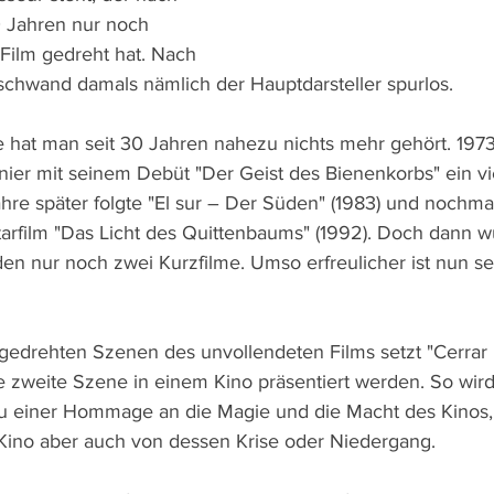
 Jahren nur noch 
Film gedreht hat. Nach 
chwand damals nämlich der Hauptdarsteller spurlos.
e hat man seit 30 Jahren nahezu nichts mehr gehört. 197
er mit seinem Debüt "Der Geist des Bienenkorbs" ein vi
hre später folgte "El sur – Der Süden" (1983) und nochma
rfilm "Das Licht des Quittenbaums" (1992). Doch dann wu
en nur noch zwei Kurzfilme. Umso erfreulicher ist nun se
 gedrehten Szenen des unvollendeten Films setzt "Cerrar l
 zweite Szene in einem Kino präsentiert werden. So wird
zu einer Hommage an die Magie und die Macht des Kinos,
ino aber auch von dessen Krise oder Niedergang. 