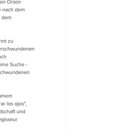
von Orson 
e nach dem 
t dem 
nnt zu 
Verschwundenen 
uch 
eine Suche - 
rschwundenen 
samem 
r los ojos", 
dschaft und 
egisseur 