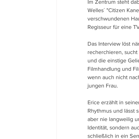
Im Zentrum steht dab
Welles´ "Citizen Ka
verschwundenen Haupt
Regisseur für eine T
Das Interview löst n
recherchieren, such
und die einstige Geli
Filmhandlung und Fil
wenn auch nicht na
jungen Frau. 
Erice erzählt in sei
Rhythmus und lässt si
aber nie langweilig 
Identität, sondern a
schließlich in ein Se