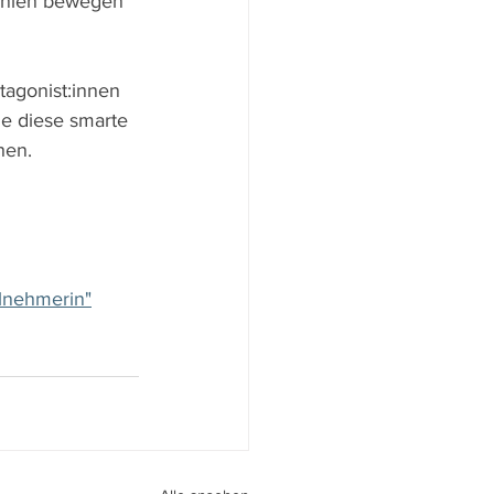
tinien bewegen 
tagonist:innen 
ie diese smarte 
en. 
ilnehmerin"