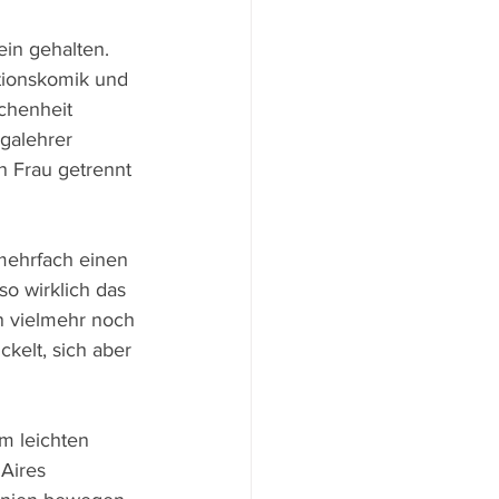
ein gehalten. 
tionskomik und 
chenheit 
ogalehrer 
n Frau getrennt 
mehrfach einen 
o wirklich das 
n vielmehr noch 
kelt, sich aber 
m leichten 
Aires 