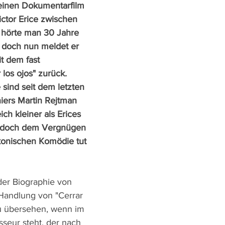
einen Dokumentarfilm 
ictor Erice zwischen 
 hörte man 30 Jahre 
 doch nun meldet er 
t dem fast 
 los ojos" zurück. 
sind seit dem letzten 
iers Martin Rejtman 
h kleiner als Erices 
a", doch dem Vergnügen 
konischen Komödie tut 
der Biographie von 
 Handlung von "Cerrar 
zu übersehen, wenn im 
seur steht, der nach 