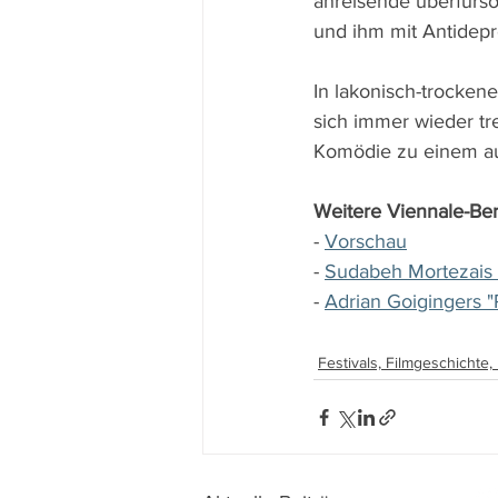
anreisende überfürso
und ihm mit Antidepre
In lakonisch-trocken
sich immer wieder tre
Komödie zu einem au
Weitere Viennale-Ber
- 
Vorschau
- 
Sudabeh Mortezais 
- 
Adrian Goigingers "
Festivals, Filmgeschichte