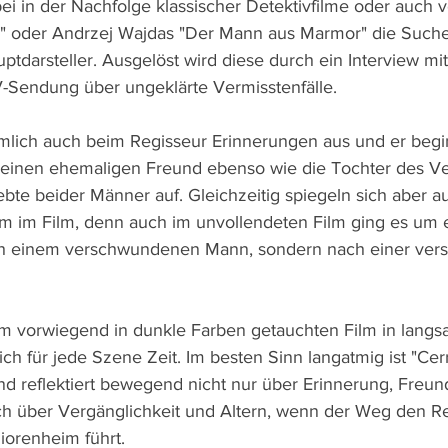
ei in der Nachfolge klassischer Detektivfilme oder auch 
ne" oder Andrzej Wajdas "Der Mann aus Marmor" die Such
darsteller. Ausgelöst wird diese durch ein Interview mi
V-Sendung über ungeklärte Vermisstenfälle.
ämlich auch beim Regisseur Erinnerungen aus und er begi
t einen ehemaligen Freund ebenso wie die Tochter des 
ebte beider Männer auf. Gleichzeitig spiegeln sich aber a
m im Film, denn auch im unvollendeten Film ging es um 
ch einem verschwundenen Mann, sondern nach einer ve
nem vorwiegend in dunkle Farben getauchten Film in lang
ch für jede Szene Zeit. Im besten Sinn langatmig ist "Cerra
und reflektiert bewegend nicht nur über Erinnerung, Freun
uch über Vergänglichkeit und Altern, wenn der Weg den R
niorenheim führt.