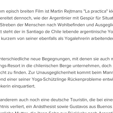
m episch breiten Film ist Martin Rejtmans "La practica" kl
eitet dennoch, wie der Argentinier mit Gespür für Situa
m Streben der Menschen nach Wohlbefinden und Ausgegli
kt steht der in Santiago de Chile lebende argentinische Y
r kurzem von seiner ebenfalls als Yogalehrerin arbeitende
terschiedliche neue Begegnungen, mit denen sie auch 
ngs-Resort in die chilenischen Berge unternehmen, doch s
nicht zu finden. Zur Unausgeglichenheit kommt beim Man
end einer seiner Yoga-Schützlinge Rückenprobleme entwic
kerin einquartiert.
nderem auch noch eine deutsche Touristin, die bei eine
nis verliert, ein Anästhesist sowie Gustavos aus Buenos 