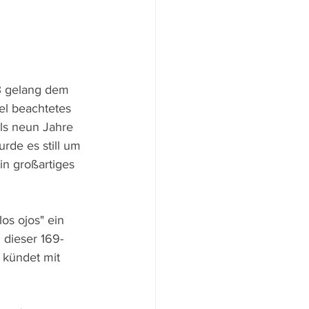
3 gelang dem 
el beachtetes 
ls neun Jahre 
rde es still um 
in großartiges 
os ojos" ein 
 dieser 169-
 kündet mit 