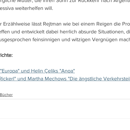
rgliche Mutter, die ihren Sohn zur Rückkehr nach Argen
ssiva weiterhelfen will.
er Erzählweise lässt Rejtman wie bei einem Reigen die Pro
ffen und entwickelt dabei herrlich absurde Situationen, d
sgesprochen feinsinnigen und witzigen Vergnügen mach
ichte:
"Europa" und Helin Çeliks "Anqa"
Rickerl" und Martha Mechows "Die ängstliche Verkehrste
, Bücher