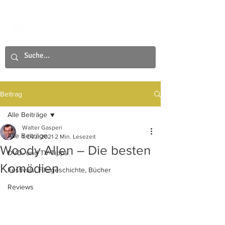
Beitrag
Alle Beiträge
Walter Gasperi
Alle Beiträge
1. Dez. 2021
2 Min. Lesezeit
Woody Allen – Die besten
DVD- und TV-Tipps
Komödien
Festivals, Filmgeschichte, Bücher
Reviews