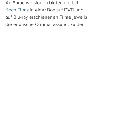
An Sprachversionen bieten die bei 
Koch Films
 in einer Box auf DVD und 
auf Blu-ray erschienenen Filme jeweils 
die englische Originalfassung, zu der 
deutsche Untertitel zugeschaltet 
werden können, sowie die deutsche 
Synchronfassung. Die Extras 
beschränken sich bei jedem Film auf 
den Trailer und eine Bildergalerie. Bei 
"Was Sie immer schon über Sex wissen 
wollten..." wird neben der deutschen 
Kinofassung auch die TV-Fassung 
angeboten.
Originaler Trailer zu "Bananas"
https://www.youtube.com/watch?
v=sJn2siU6KB4