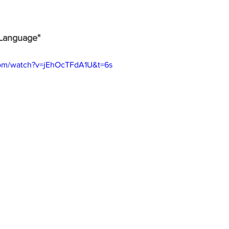
 Language"
com/watch?v=jEhOcTFdA1U&t=6s