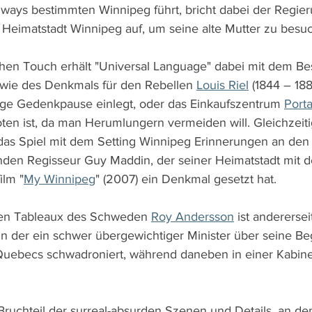
hways bestimmten Winnipeg führt, bricht dabei der Regi
 Heimatstadt Winnipeg auf, um seine alte Mutter zu besu
hen Touch erhält "Universal Language" dabei mit dem Be
wie des Denkmals für den Rebellen 
Louis Riel
 (1844 – 18
ige Gedenkpause einlegt, oder das Einkaufszentrum 
Port
en ist, da man Herumlungern vermeiden will. Gleichzeiti
as Spiel mit dem Setting Winnipeg Erinnerungen an den 
den Regisseur Guy Maddin, der seiner Heimatstadt mit d
lm "
My Winnipeg
" (2007) ein Denkmal gesetzt hat.
en Tableaux des Schweden 
Roy Andersson
 ist andererse
 in der ein schwer übergewichtiger Minister über seine Be
Quebecs schwadroniert, während daneben in einer Kabin
 Bruchteil der surreal-absurden Szenen und Details, an de