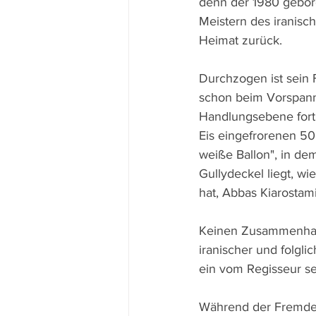
denn der 1980 gebore
Meistern des iranisc
Heimat zurück.
Durchzogen ist sein 
schon beim Vorspanni
Handlungsebene fort
Eis eingefrorenen 500
weiße Ballon", in d
Gullydeckel liegt, wi
hat, Abbas Kiarostam
Keinen Zusammenhang
iranischer und folgl
ein vom Regisseur s
Während der Fremdenf