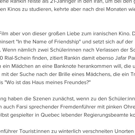
ne Rankin reiste als 21-Jähriger in den Iran, um bei den
hen Kinos zu studieren, kehrte aber nach drei Monaten wie
Film aber von dieser großen Liebe zum iranischen Kino. 
nsert "In the Name of Friendship" und setzt sich auf der 
. Wenn nämlich zwei Schülerinnen nach Verlassen der Sc
 Rial-Schein finden, zitiert Rankin damit ebenso Jafar Pa
em ein Mädchen an eine Banknote herankommen will, die 
e mit der Suche nach der Brille eines Mädchens, die ein T
is "Wo ist das Haus meines Freundes?"
 haben die Szenen zunächst, wenn zu den Schüler:inn
ich auch Farsi sprechender Fremdenführer mit pinken Oh
elbst gespielter in Quebec lebender Regierungsbeamte k
ührer Tourist:innen zu winterlich verschneiten Unorten