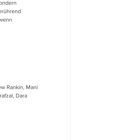
sondern 
erührend 
 wenn 
ew Rankin, Mani 
afzal, Dara 