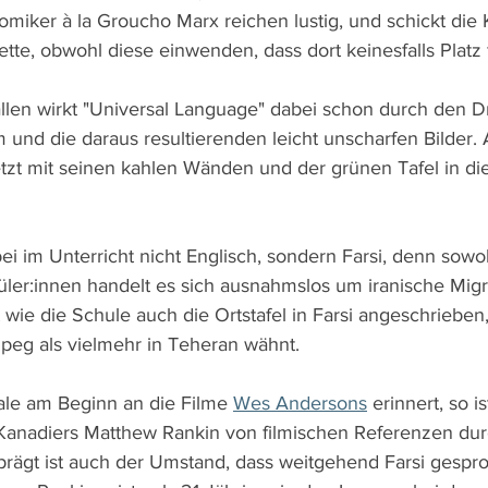
miker à la Groucho Marx reichen lustig, und schickt die 
lette, obwohl diese einwenden, dass dort keinesfalls Platz f
allen wirkt "Universal Language" dabei schon durch den D
und die daraus resultierenden leicht unscharfen Bilder. 
zt mit seinen kahlen Wänden und der grünen Tafel in di
i im Unterricht nicht Englisch, sondern Farsi, denn sowo
üler:innen handelt es sich ausnahmslos um iranische Migr
 wie die Schule auch die Ortstafel in Farsi angeschriebe
ipeg als vielmehr in Teheran wähnt.
tale am Beginn an die Filme 
Wes Andersons
 erinnert, so i
 Kanadiers Matthew Rankin von filmischen Referenzen du
rägt ist auch der Umstand, dass weitgehend Farsi gespro