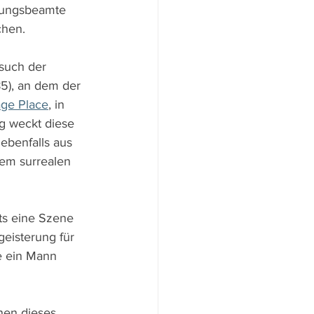
erungsbeamte 
chen.
such der 
85), an dem der 
age Place
, in 
g weckt diese 
ebenfalls aus 
em surrealen 
its eine Szene 
geisterung für 
e ein Mann 
nen dieses 