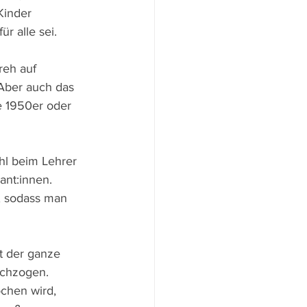
Kinder 
ür alle sei.
reh auf 
Aber auch das 
e 1950er oder 
hl beim Lehrer 
ant:innen. 
n, sodass man 
st der ganze 
rchzogen. 
chen wird, 