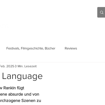
Aktuell
Beiträge
Über mich
Links
Festivals, Filmgeschichte, Bücher
Reviews
Feb. 2025
3 Min. Lesezeit
l Language
 Rankin fügt 
ene absurde und von 
rchzogene Szenen zu 