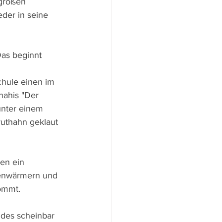
 großen 
der in seine 
Das beginnt 
hule einen im 
nahis "Der 
unter einem 
ruthahn geklaut 
en ein 
renwärmern und 
ommt.
 des scheinbar 