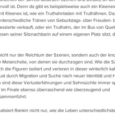
rvoll ist. Denn da gibt es beispielsweise auch ein Kleene
mit Kleenex ist, wie ein Truthahnladen mit Truthähnen. D
 unterschiedliche Tränen von Geburtstags- über Freuden- b
essierte verkauft, oder ein Truthahn, der im Bus von Que
en seiner Sitznachbarin auf einem eigenen Platz sitzt, da
nicht nur der Reichtum der Szenen, sondern auch der kn
 Melancholie, von denen sie durchzogen sind. Wie die Sz
h die Figuren isoliert und verloren in dieser winterlich kal
lust durch Migration und Suche nach neuer Identität und 
h sind diese Verlusterfahrungen und Sehnsüchte immer sp
n im Finale ebenso überraschend wie überzeugend und 
usammenführt.
lisiert Rankin nicht nur, wie die Leben unterschiedlichs