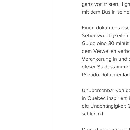
ganz von tristen Hig
mit dem Bus in seine
Einen dokumentarisc
Sehenswürdigkeiten 
Guide eine 30-minüt
dem Verweilen verbot
Verankerung in und d
dieser Stadt stammen
Pseudo-Dokumentarfi
Unübersehbar von d
in Quebec inspiriert,
die Unabhängigkeit 
schluchzt.
Dies ist aber nur ein