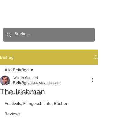
Beitrag
Alle Beiträge
Walter Gasperi
Alle Beiträge
15. Nov. 2019
4 Min. Lesezeit
The Irishman
DVD- und TV-Tipps
Festivals, Filmgeschichte, Bücher
Reviews