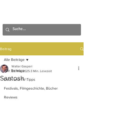
Beitrag
Alle Beiträge
Walter Gasperi
Alle Beiträge
23. Mai 2025
3 Min. Lesezeit
Santosh
DVD- und TV-Tipps
Festivals, Filmgeschichte, Bücher
Reviews