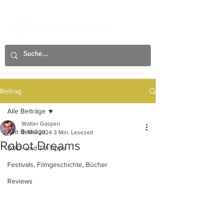
Beitrag
Alle Beiträge
Walter Gasperi
Alle Beiträge
9. Mai 2024
3 Min. Lesezeit
Robot Dreams
DVD- und TV-Tipps
Festivals, Filmgeschichte, Bücher
Reviews