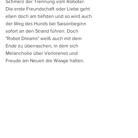
Schmerz der Trennung vom Roboter. 
Die erste Freundschaft oder Liebe geht 
eben doch am tiefsten und so wird auch 
der Weg des Hunds bei Saisonbeginn 
sofort an den Strand führen. Doch 
"Robot Dreams" weiß auch mit dem 
Ende zu überraschen, in dem sich 
Melancholie über Verlorenes und 
Freude am Neuen die Waage halten.
Mag es rein äußerlich so auch um Tiere 
gehen und Menschen außen vor 
bleiben, so ist Berger im Kern doch ein 
zutiefst menschlicher und von 
Menschenliebe durchzogener Film 
gelungen, der hinreißend liebevoll und 
charmant und ebenso berührend wie 
beglückend von Einsamkeit und 
Freundschaft, von Trennung und 