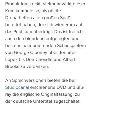
Produktion steckt, vielmehr wirkt dieser 
Krimikomödie so, als ob die 
Dreharbeiten allen großen Spaß 
bereitet haben, der sich wiederum auf 
das Publikum überträgt. Das ist freilich 
auch den blendend aufgelegten und 
bestens harmonierenden Schauspielern 
von George Clooney über Jennifer 
Lopez bis Don Cheadle und Albert 
Brooks zu verdanken. 
An Sprachversionen bieten die bei 
Studiocanal
 erschienene DVD und Blu-
ray die englische Originalfassung, zu 
der deutsche Untertitel zugeschaltet 
werden können, sowie die deutsche 
Synchronfassung. Die Extras umfassen 
neben dem Trailer und dem deutsch 
untertitelten 25-minütigen Feature 