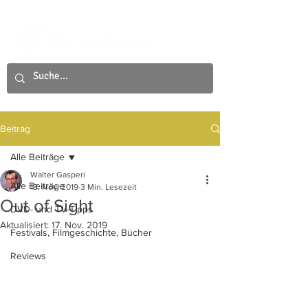
Beitrag
Alle Beiträge
Walter Gasperi
Alle Beiträge
13. Nov. 2019
3 Min. Lesezeit
Out of Sight
DVD- und TV-Tipps
Aktualisiert:
17. Nov. 2019
Festivals, Filmgeschichte, Bücher
Reviews