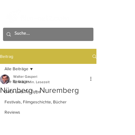
Beitrag
Alle Beiträge
Walter Gasperi
Alle Beiträge
12. Mai
3 Min. Lesezeit
Nürnberg - Nuremberg
DVD- und TV-Tipps
Festivals, Filmgeschichte, Bücher
Reviews