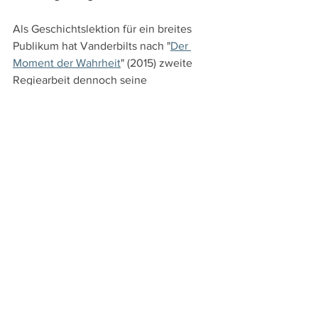
Als Geschichtslektion für ein breites 
Publikum hat Vanderbilts nach "
Der 
Moment der Wahrheit
" (2015) zweite 
Regiearbeit dennoch seine 
Berechtigung, erinnert er doch 
eindrücklich an die Verbrechen des NS-
Regimes. Ein wirklich überzeugender 
Film ist dem 51-jährigen US-Amerikaner 
aber nicht gelungen, denn außer der 
Beziehung zwischen Kelley und Göring 
wird nichts vertieft und bedenklich 
wirkt auch der Epilog, der insinuiert, 
dass Kelley an der  Begegnung mit 
Göring, die er im 1947 veröffentlichen 
Buch "
22 Cells in Nuremberg: In the 
Nazi Mind
" verarbeitete, letztlich 
zerbrochen ist.