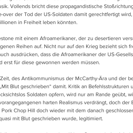
ik. Vollends bricht diese propagandistische Stoßrichtung
-over der Tod der US-Soldaten damit gerechtfertigt wird,
llionen in Freiheit leben könnten.
lestone mit einem Afroamerikaner, der zu desertieren vers
genen Reihen auf. Nicht nur auf den Krieg bezieht sich fre
auch ausdrücken, dass die Afroamerikaner der US-Gesellsc
 erst für diese gewonnen werden müssen.
r Zeit, des Antikommunismus der McCarthy-Ära und der b
„Mit Blut geschrieben“ damit. Kritik an Befehlsstrukturen 
ücksichtslos Soldaten opfern, wird nur am Rande geübt, w
vorangegangenen harten Realismus verdrängt, doch der 
m Pork Chop Hill doch wieder mit dem danach geschlosse
quasi mit Blut geschrieben wurde, legitimiert.