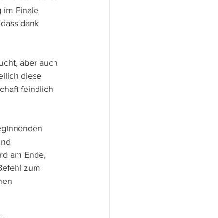
 im Finale 
 dass dank 
ucht, aber auch 
ilich diese 
haft feindlich 
eginnenden 
und 
ird am Ende, 
Befehl zum 
nen 