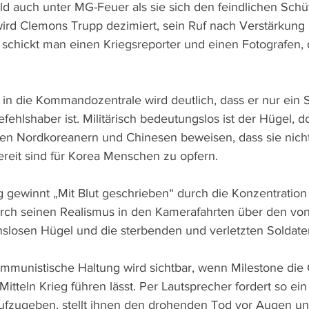
bald auch unter MG-Feuer als sie sich den feindlichen Sch
ird Clemons Trupp dezimiert, sein Ruf nach Verstärkung 
n schickt man einen Kriegsreporter und einen Fotografen
in die Kommandozentrale wird deutlich, dass er nur ein Sp
fehlshaber ist. Militärisch bedeutungslos ist der Hügel, 
en Nordkoreanern und Chinesen beweisen, dass sie nicht
reit sind für Korea Menschen zu opfern.
gewinnt „Mit Blut geschrieben“ durch die Konzentration 
ch seinen Realismus in den Kamerafahrten über den von
onslosen Hügel und die sterbenden und verletzten Soldate
mmunistische Haltung wird sichtbar, wenn Milestone die
itteln Krieg führen lässt. Per Lautsprecher fordert so ei
ufzugeben, stellt ihnen den drohenden Tod vor Augen und