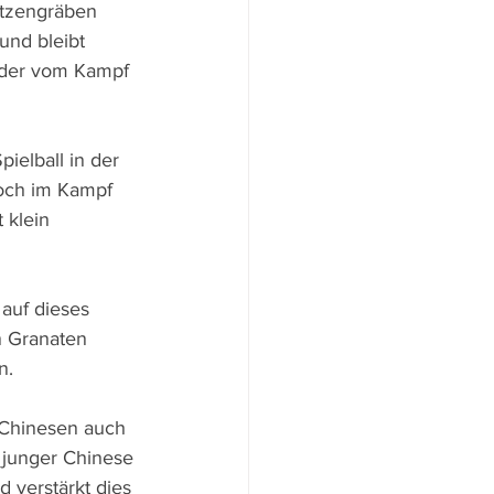
ützengräben 
und bleibt 
, der vom Kampf 
ielball in der 
doch im Kampf 
 klein 
auf dieses 
 Granaten 
n.
 Chinesen auch 
n junger Chinese 
 verstärkt dies 