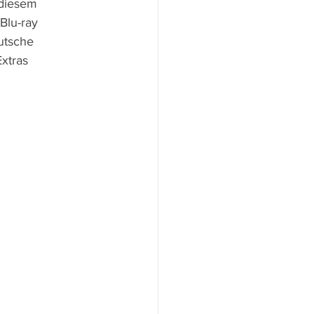
 diesem 
Blu-ray 
utsche 
xtras 