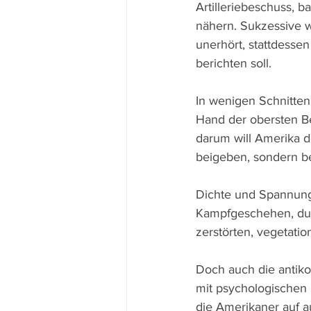
Artilleriebeschuss, 
nähern. Sukzessive w
unerhört, stattdesse
berichten soll.
In wenigen Schnitten 
Hand der obersten Be
darum will Amerika d
beigeben, sondern be
Dichte und Spannung 
Kampfgeschehen, dur
zerstörten, vegetati
Doch auch die antiko
mit psychologischen M
die Amerikaner auf a