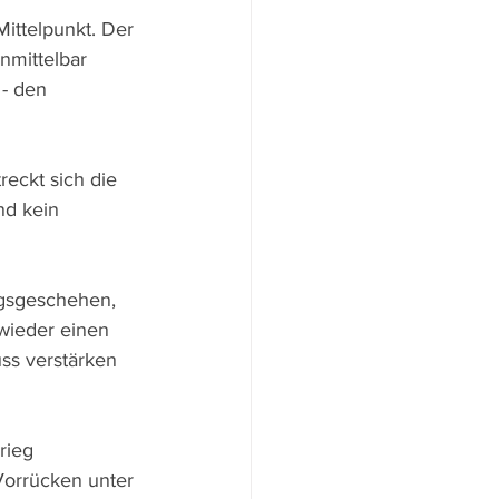
ittelpunkt. Der 
nmittelbar 
- den 
reckt sich die 
nd kein 
iegsgeschehen, 
 wieder einen 
ss verstärken 
rieg 
orrücken unter 