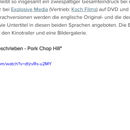
 bleibt so insgesamt ein zwiespältiger Gesamteindruck bei
r bei 
Explosive Media
 (Vertrieb: 
Koch Films
) auf DVD und 
prachversionen werden die englische Original- und die de
e Untertitel in diesen beiden Sprachen angeboten. Die E
den Kinotrailer und eine Bildergalerie.
geschrieben - Pork Chop Hill"
com/watch?v=dtzvRs-u2MY