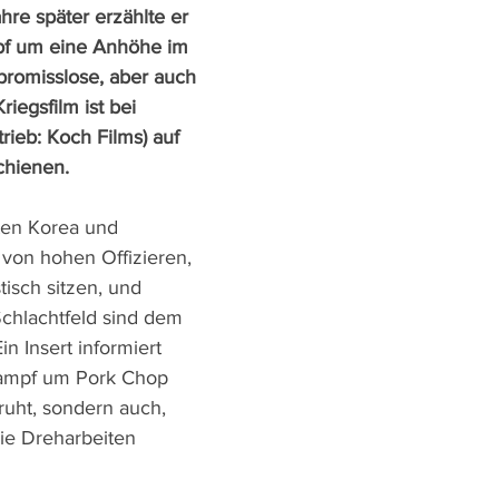
ahre später erzählte er 
pf um eine Anhöhe im 
romisslose, aber auch 
iegsfilm ist bei 
rieb: Koch Films) auf 
chienen.
lten Korea und 
von hohen Offizieren, 
isch sitzen, und 
chlachtfeld sind dem 
n Insert informiert 
Kampf um Pork Chop 
ruht, sondern auch, 
ie Dreharbeiten 