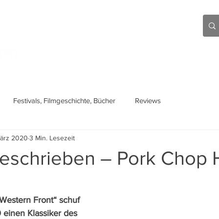
Aktuell
Beiträge
Über mich
Links
Festivals, Filmgeschichte, Bücher
Reviews
März 2020
3 Min. Lesezeit
geschrieben – Pork Chop H
 Western Front“ schuf 
 einen Klassiker des 