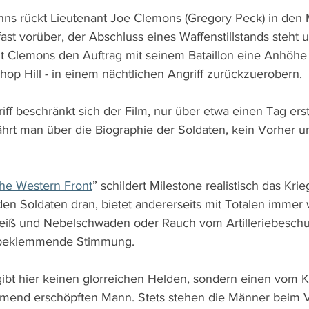
ns rückt Lieutenant Joe Clemons (Gregory Peck) in den M
fast vorüber, der Abschluss eines Waffenstillstands steht u
t Clemons den Auftrag mit seinem Bataillon eine Anhöhe 
hop Hill - in einem nächtlichen Angriff zurückzuerobern.
ff beschränkt sich der Film, nur über etwa einen Tag erst
ährt man über die Biographie der Soldaten, kein Vorher u
the Western Front
” schildert Milestone realistisch das Kr
 den Soldaten dran, bietet andererseits mit Totalen immer
eiß und Nebelschwaden oder Rauch vom Artilleriebeschu
 beklemmende Stimmung. 
bt hier keinen glorreichen Helden, sondern einen vom K
mend erschöpften Mann. Stets stehen die Männer beim V