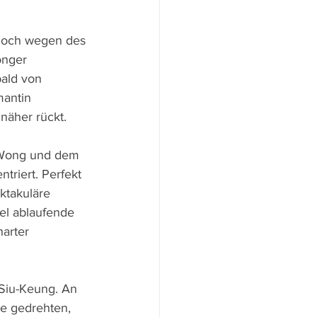
 doch wegen des 
onger 
bald von 
mantin 
 näher rückt.
, Wong und dem 
triert. Perfekt 
ktakuläre 
el ablaufende 
arter 
Siu-Keung. An 
be gedrehten, 