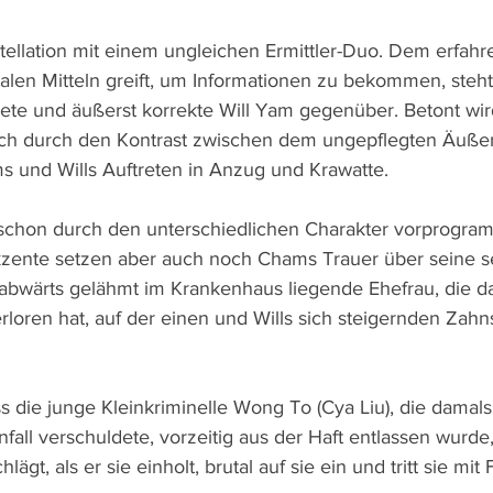
nstellation mit einem ungleichen Ermittler-Duo. Dem erfa
alen Mitteln greift, um Informationen zu bekommen, steht
te und äußerst korrekte Will Yam gegenüber. Betont wir
uch durch den Kontrast zwischen dem ungepflegten Äuße
s und Wills Auftreten in Anzug und Krawatte.
schon durch den unterschiedlichen Charakter vorprogram
kzente setzen aber auch noch Chams Trauer über seine s
abwärts gelähmt im Krankenhaus liegende Ehefrau, die da
loren hat, auf der einen und Wills sich steigernden Zah
s die junge Kleinkriminelle Wong To (Cya Liu), die damals
ll verschuldete, vorzeitig aus der Haft entlassen wurde, r
chlägt, als er sie einholt, brutal auf sie ein und tritt sie mi