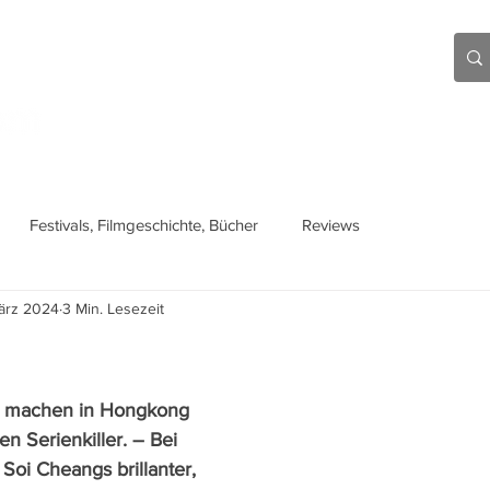
Aktuell
Beiträge
Über mich
Links
Festivals, Filmgeschichte, Bücher
Reviews
ärz 2024
3 Min. Lesezeit
s machen in Hongkong 
en Serienkiller. – Bei 
 Soi Cheangs brillanter, 