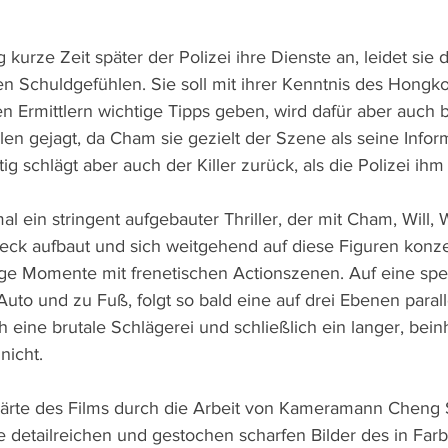
kurze Zeit später der Polizei ihre Dienste an, leidet sie
en Schuldgefühlen. Sie soll mit ihrer Kenntnis des Hongk
n Ermittlern wichtige Tipps geben, wird dafür aber auch 
en gejagt, da Cham sie gezielt der Szene als seine Infor
tig schlägt aber auch der Killer zurück, als die Polizei ihm
al ein stringent aufgebauter Thriller, der mit Cham, Will
ereck aufbaut und sich weitgehend auf diese Figuren konzen
ge Momente mit frenetischen Actionszenen. Auf eine spe
uto und zu Fuß, folgt so bald eine auf drei Ebenen parall
 eine brutale Schlägerei und schließlich ein langer, beinh
nicht.
Härte des Films durch die Arbeit von Kameramann Cheng 
ie detailreichen und gestochen scharfen Bilder des in Far