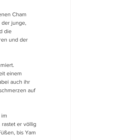
hrenen Cham 
 der junge, 
d die 
ren und der 
miert. 
eit einem 
bei auch ihr 
nschmerzen auf 
 im 
astet er völlig 
t Füßen, bis Yam 