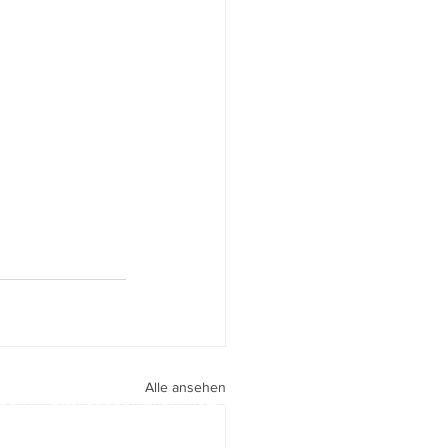
Alle ansehen
peri I
walter.gasperi@film-netz.com