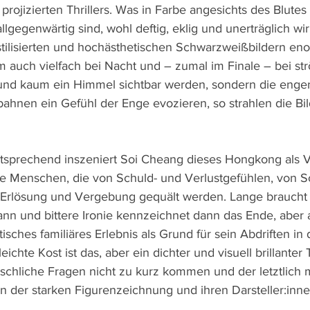
rojizierten Thrillers. Was in Farbe angesichts des Blutes
llgegenwärtig sind, wohl deftig, eklig und unerträglich wi
 stilisierten und hochästhetischen Schwarzweißbildern eno
lm auch vielfach bei Nacht und – zumal im Finale – bei 
und kaum ein Himmel sichtbar werden, sondern die enge
ahnen ein Gefühl der Enge evozieren, so strahlen die Bi
tsprechend inszeniert Soi Cheang dieses Hongkong als V
die Menschen, die von Schuld- und Verlustgefühlen, von S
Erlösung und Vergebung gequält werden. Lange braucht 
n und bittere Ironie kennzeichnet dann das Ende, aber
atisches familiäres Erlebnis als Grund für sein Abdriften i
ichte Kost ist das, aber ein dichter und visuell brillanter T
nschliche Fragen nicht zu kurz kommen und der letztlich 
 der starken Figurenzeichnung und ihren Darsteller:innen