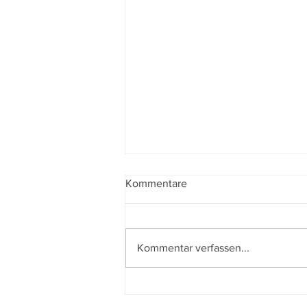
Kommentare
Kommentar verfassen...
Der beste Mann - State of the
Union