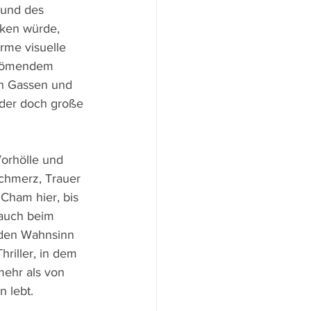
 und des 
rken würde, 
rme visuelle 
strömendem 
n Gassen und 
lder doch große 
orhölle und 
chmerz, Trauer 
Cham hier, bis 
 auch beim 
n den Wahnsinn 
hriller, in dem 
mehr als von 
 lebt.