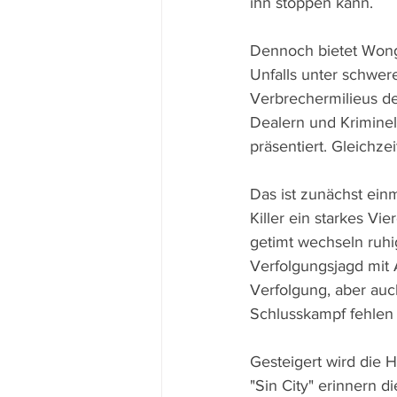
ihn stoppen kann.
Dennoch bietet Wong 
Unfalls unter schwer
Verbrechermilieus de
Dealern und Kriminell
präsentiert. Gleichzei
Das ist zunächst einm
Killer ein starkes Vi
getimt wechseln ruhi
Verfolgungsjagd mit A
Verfolgung, aber auch
Schlusskampf fehlen 
Gesteigert wird die 
"Sin City" erinnern d