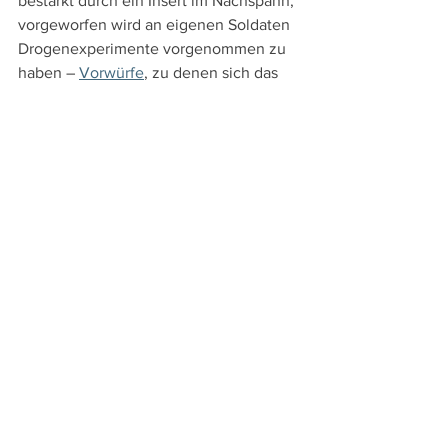
bestärkt durch ein Insert im Nachspann, 
vorgeworfen wird an eigenen Soldaten 
Drogenexperimente vorgenommen zu 
haben – 
Vorwürfe
, zu denen sich das 
Pentagon immer noch in Schweigen 
hüllt.
An Sprachversionen bieten die bei 
Koch Films
 in einem Mediabook 
erschienene DVD und Blu-ray die 
englische Original- und die deutsche 
Synchronfassung sowie Untertitel in 
diesen beiden Sprachen. Die Extras 
umfassen einen – nicht untertitelten – 
englischen Audiokommentar von 
Regisseur Adrian Lyne, ein sehr 
informatives 25-minütiges Featurette 
über die Entstehung des Films, in dem 
Lyne auch über ein alternatives Ende 