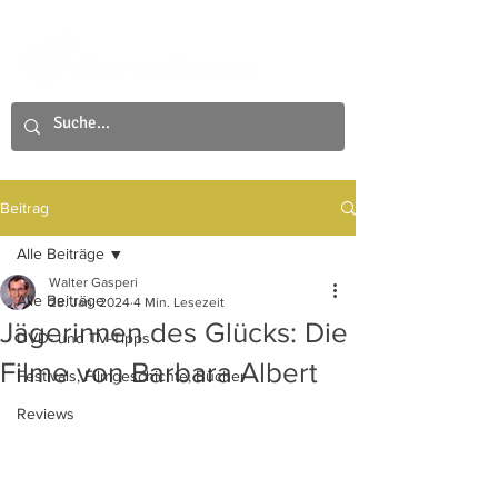
Beitrag
Alle Beiträge
Walter Gasperi
Alle Beiträge
28. Jan. 2024
4 Min. Lesezeit
Jägerinnen des Glücks: Die
DVD- und TV-Tipps
Filme von Barbara Albert
Festivals, Filmgeschichte, Bücher
Reviews