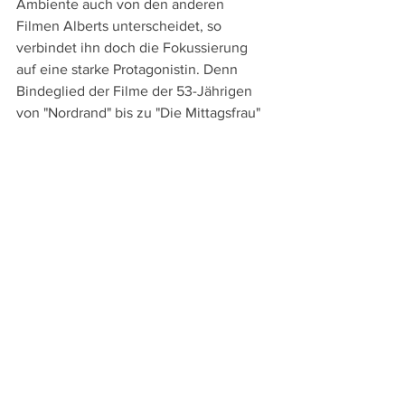
Ambiente auch von den anderen 
Filmen Alberts unterscheidet, so 
verbindet ihn doch die Fokussierung 
auf eine starke Protagonistin. Denn 
Bindeglied der Filme der 53-Jährigen 
von "Nordrand" bis zu "Die Mittagsfrau" 
sind doch unübersehbar die starken 
und immer um ihr Glück und ihre 
Selbstbestimmung kämpfenden Frauen.
Dieser Einsatz für Selbstbestimmung 
äußert sich auch in Alberts Beteiligung 
bei der Gründung der Produktionsfirma 
coop99 (1999) zusammen mit Jessica 
Hausner, Antonin Svoboda und Martin 
Gschlacht, durch die die vier 
Filmschaffenden Unabhängigkeit von 
der Meinung von Produzenten 
erlangten. Gleichzeitig konnten damit 