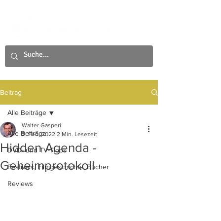
Beitrag
Alle Beiträge
Walter Gasperi
Alle Beiträge
2. Feb. 2022
2 Min. Lesezeit
Hidden Agenda -
DVD- und TV-Tipps
Geheimprotokoll
Festivals, Filmgeschichte, Bücher
Reviews