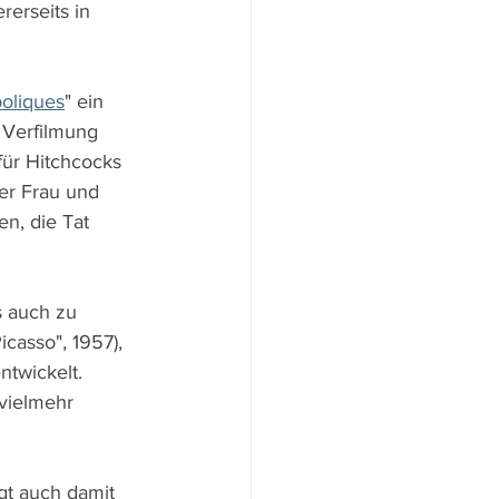
erseits in 
boliques
" ein 
 Verfilmung 
ür Hitchcocks 
der Frau und 
n, die Tat 
s auch zu 
casso", 1957), 
ntwickelt. 
vielmehr 
gt auch damit 