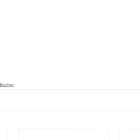
, Bücher
www.film-netz.com
I Walter Gas