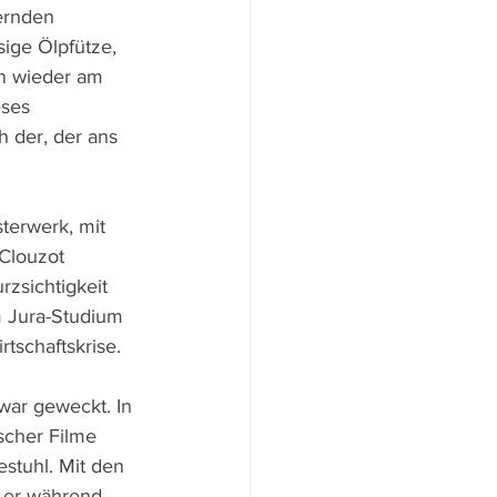
ernden 
ige Ölpfütze, 
n wieder am 
ses 
 der, der ans 
terwerk, mit 
Clouzot 
zsichtigkeit 
m Jura-Studium 
rtschaftskrise. 
war geweckt. In 
scher Filme 
stuhl. Mit den 
e er während 