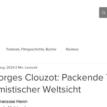
Aktuell
Beiträge
Über mich
Links
Festivals, Filmgeschichte, Bücher
Reviews
Aug. 2024
3 Min. Lesezeit
rges Clouzot: Packende T
mistischer Weltsicht
ranzose Henri-