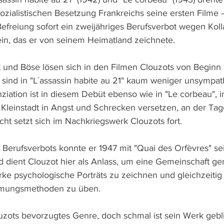
sozialistischen Besetzung Frankreichs seine ersten Filme 
Befreiung sofort ein zweijähriges Berufsverbot wegen Koll
ein, das er von seinem Heimatland zeichnete.
und Böse lösen sich in den Filmen Clouzots von Beginn a
 sind in "L´assassin habite au 21" kaum weniger unsympath
iation ist in diesem Debüt ebenso wie in "Le corbeau", 
Kleinstadt in Angst und Schrecken versetzen, an der Ta
cht setzt sich im Nachkriegswerk Clouzots fort.
erufsverbots konnte er 1947 mit "Quai des Orfèvres" sei
d dient Clouzot hier als Anlass, um eine Gemeinschaft ge
ke psychologische Porträts zu zeichnen und gleichzeitig K
ehmungsmethoden zu üben.
louzots bevorzugtes Genre, doch schmal ist sein Werk gebl