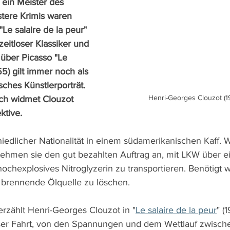
ein Meister des 
tere Krimis waren 
 "Le salaire de la peur" 
eitloser Klassiker und 
über Picasso "Le 
5) gilt immer noch als 
ches Künstlerporträt. 
Henri-Georges Clouzot (19
ch widmet Clouzot 
ktive.
edlicher Nationalität in einem südamerikanischen Kaff. We
nehmen sie den gut bezahlten Auftrag an, mit LKW über e
ochexplosives Nitroglyzerin zu transportieren. Benötigt w
 brennende Ölquelle zu löschen.
erzählt Henri-Georges Clouzot in "
Le salaire de la peur
" (
ser Fahrt, von den Spannungen und dem Wettlauf zwisc