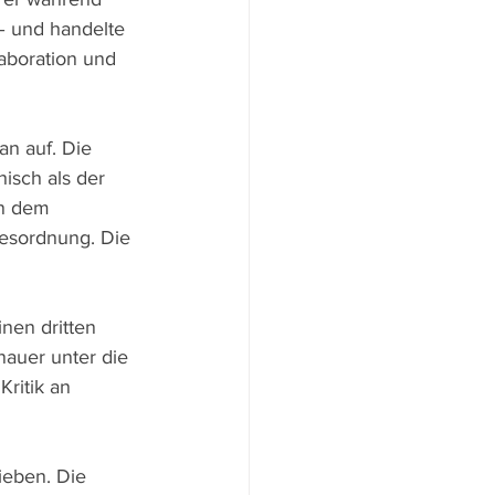
– und handelte 
aboration und 
n auf. Die 
isch als der 
in dem 
gesordnung. Die 
nen dritten 
nauer unter die 
ritik an 
ieben. Die 