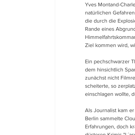
Yves Montand-Charles
natürlichen Gefahren.
die durch die Explos
Rande eines Abgrunds
Himmelfahrtskommando
Ziel kommen wird, wi
Ein pechschwarzer Thr
dem hinsichtlich Spa
zunächst nicht Filmr
scheiterte, so zerpl
einschlagen wollte, d
Als Journalist kam er
Berlin sammelte Clou
Erfahrungen, doch kr
düsteren Krimis "L´as