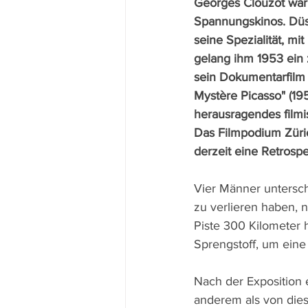
Georges Clouzot war 
Spannungskinos. Düs
seine Spezialität, mit
gelang ihm 1953 ein z
sein Dokumentarfilm 
Mystère Picasso" (195
herausragendes filmis
Das Filmpodium Züri
derzeit eine Retrospe
Vier Männer unterschi
zu verlieren haben, 
Piste 300 Kilometer h
Sprengstoff, um eine
Nach der Exposition 
anderem als von die