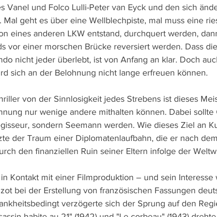
 Vanel und Folco Lulli-Peter van Eyck und den sich änd
 Mal geht es über eine Wellblechpiste, mal muss eine ries
ion eines anderen LKW entstand, durchquert werden, dan
 vor einer morschen Brücke reversiert werden. Dass die
 nicht jeder überlebt, ist von Anfang an klar. Doch auch
rd sich an der Belohnung nicht lange erfreuen können.
iller von der Sinnlosigkeit jedes Strebens ist dieses Meis
nnung nur wenige andere mithalten können. Dabei sollte 
egisseur, sondern Seemann werden. Wie dieses Ziel an Kur
atzte der Traum einer Diplomatenlaufbahn, die er nach de
urch den finanziellen Ruin seiner Eltern infolge der Weltwi
 in Kontakt mit einer Filmproduktion – und sein Interesse 
zot bei der Erstellung von französischen Fassungen deut
ankheitsbedingt verzögerte sich der Sprung auf den Regie
sassin habite au 21" (1942) und "Le corbeau" (1943) dreht