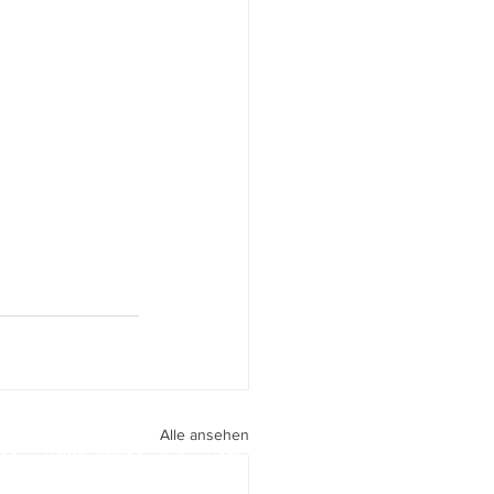
Alle ansehen
peri I
walter.gasperi@film-netz.com