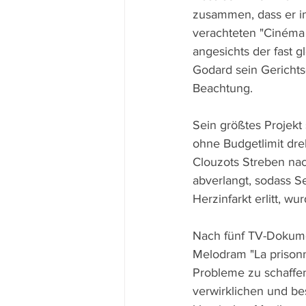
zusammen, dass er i
verachteten "Cinéma 
angesichts der fast g
Godard sein Gerichtsd
Beachtung.
Sein größtes Projekt 
ohne Budgetlimit dre
Clouzots Streben nac
abverlangt, sodass S
Herzinfarkt erlitt, w
Nach fünf TV-Dokume
Melodram "La prisonn
Probleme zu schaffen
verwirklichen und bes