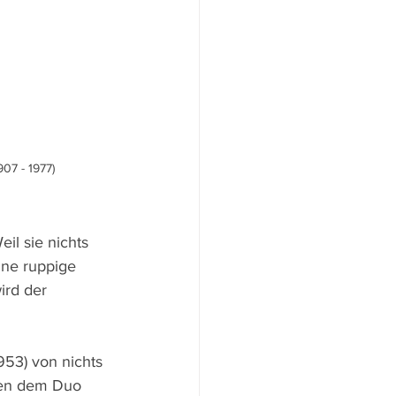
07 - 1977)
il sie nichts 
ine ruppige 
ird der 
1953) von nichts 
hen dem Duo 