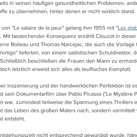
eits in seinen häufigen gesundheitlichen Problemen, ander
ffe zu übernehmen, hinter denen er nicht wirklich stand.
von "Le salaire de la peur" gelang ihm 1955 mit "
Les dia
. Mit bestechender Konsequenz erzählt Clouzot in dieser
rre Boileau und Thomas Narcejac, die auch die Vorlage f
ertigo" lieferten, von einem sadistischen Schuldirektor, 
t. Schließlich beschließen die Frauen den Mann zu ermorde
och letztlich erweist sich alles als teuflisches Komplott.
r Inszenierung und der handwerklichen Perfektion ist e
st sein Dokumentarfilm über Pablo Picasso ("Le Mystère Pi
 war, zumindest teilweise die Spannung eines Thrillers e
ht das Leben des großen Malers nach, sondern vermittelt 
t entsteht.
ntstehungszeit nicht entsprechend gewürdigt wurde, hän