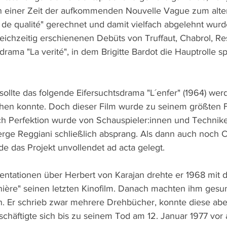
n einer Zeit der aufkommenden Nouvelle Vague zum alte
de qualité" gerechnet und damit vielfach abgelehnt wurd
leichzeitig erschienenen Debüts von Truffaut, Chabrol, Re
rama "La verité", in dem Brigitte Bardot die Hauptrolle s
sollte das folgende Eifersuchtsdrama "L´enfer" (1964) werd
hen konnte. Doch dieser Film wurde zu seinem größten F
h Perfektion wurde von Schauspieler:innen und Techniker
erge Reggiani schließlich absprang. Als dann auch noch C
urde das Projekt unvollendet ad acta gelegt.
ntationen über Herbert von Karajan drehte er 1968 mit 
ière" seinen letzten Kinofilm. Danach machten ihm gesun
. Er schrieb zwar mehrere Drehbücher, konnte diese abe
chäftigte sich bis zu seinem Tod am 12. Januar 1977 vor 