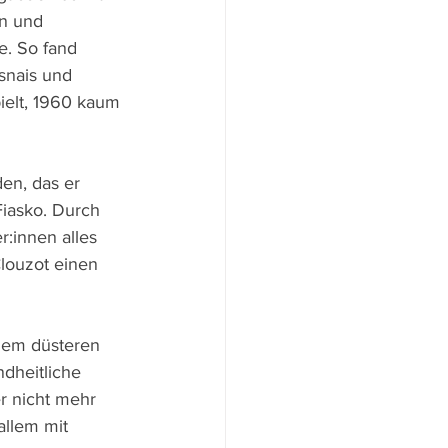
n und 
e. So fand 
snais und 
pielt, 1960 kaum 
en, das er 
iasko. Durch 
:innen alles 
louzot einen 
dem düsteren 
dheitliche 
r nicht mehr 
allem mit 