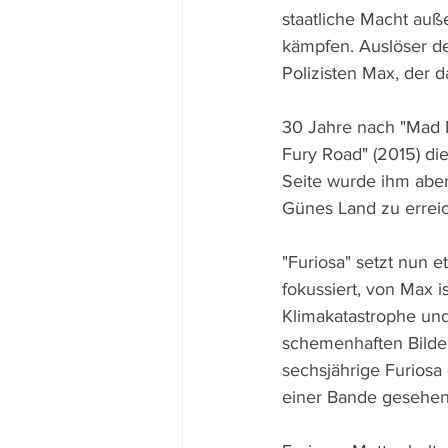
staatliche Macht auß
kämpfen. Auslöser der
Polizisten Max, der 
30 Jahre nach "Mad M
Fury Road" (2015) di
Seite wurde ihm aber 
Günes Land zu errei
"Furiosa" setzt nun e
fokussiert, von Max i
Klimakatastrophe und
schemenhaften Bilder
sechsjährige Furiosa 
einer Bande gesehen,