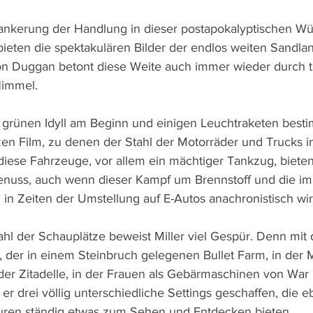
nkerung der Handlung in dieser postapokalyptischen Wüs
ieten die spektakulären Bilder der endlos weiten Sandla
 Duggan betont diese Weite auch immer wieder durch tie
immel.
rünen Idyll am Beginn und einigen Leuchtraketen best
en Film, zu denen der Stahl der Motorräder und Trucks 
diese Fahrzeuge, vor allem ein mächtiger Tankzug, bieten 
genuss, auch wenn dieser Kampf um Brennstoff und die i
n Zeiten der Umstellung auf E-Autos anachronistisch wir
hl der Schauplätze beweist Miller viel Gespür. Denn mit 
der in einem Steinbruch gelegenen Bullet Farm, in der M
 der Zitadelle, in der Frauen als Gebärmaschinen von War
er drei völlig unterschiedliche Settings geschaffen, die e
guren ständig etwas zum Sehen und Entdecken bieten.