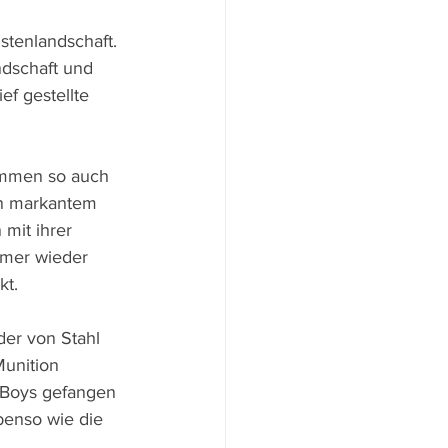
tenlandschaft. 
ndschaft und 
f gestellte 
immen so auch 
in markantem 
mit ihrer 
mmer wieder 
kt.
der von Stahl 
unition 
 Boys gefangen 
benso wie die 