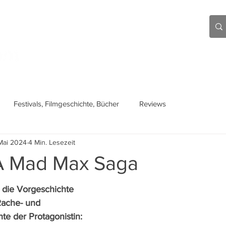
Aktuell
Beiträge
Über mich
Links
Festivals, Filmgeschichte, Bücher
Reviews
Mai 2024
4 Min. Lesezeit
 A Mad Max Saga
t die Vorgeschichte 
Rache- und 
te der Protagonistin: 