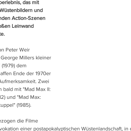
erlebnis, das mit 
 Wüstenbildern und 
nden Action-Szenen 
roßen Leinwand 
e.
n Peter Weir 
 George Millers kleiner 
 (1979) dem 
haffen Ende der 1970er 
 Aufmerksamkeit. Zwei 
 bald mit "Mad Max II: 
982) und "Mad Max: 
uppel" (1985).
ezogen die Filme 
Evokation einer postapokalyptischen Wüstenlandschaft, in 