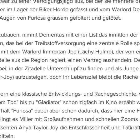
zwar zu einer Verfolgungsjagd aus, bei der sie mehrere de
ber im Lager der Biker-Horde gefasst und vom Warlord De
ugen von Furiosa grausam gefoltert und getötet.
ubauen, nimmt Dementus mit einer List das inmitten der
 das bei der Treibstoffversorgung eine zentrale Rolle spi
mit dem Warlord Immortan Joe (Lachy Hulme), der von ei
lle aus die Region regiert, einen Vertrag aushandeln. De
bei, in der Zitadelle Unterschlupf zu finden und als Junge 
or-Joy) aufzusteigen, doch ihr Lebensziel bleibt die Rach
 Kern eine klassische Entwicklungs- und Rachegeschichte, 
om Tod" bis zu "Gladiator" schon zigfach im Kino erzählt 
ält "Furiosa" dabei aber schon dadurch, dass hier eine 
gelingt es Miller mit Großaufnahmen und schnellen Zooms 
äsenten Anya Taylor-Joy die Entschlossenheit und Tatkraft
itteln.