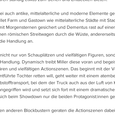
i auch antike, mittelalterliche und moderne Elemente g
ullet Farm und Gastown wie mittelalterliche Städte mit Sta
 mit Morgensternen gesichert und Dementus rast auf eine
n römischen Streitwagen durch die Wüste, andererseits t
die Handlung an.
 nicht nur von Schauplätzen und vielfältigen Figuren, son
 Handlung. Dynamisch treibt Miller diese voran und begei
ären und vielfältigen Actionszenen. Das beginnt mit der V
entführte Tochter retten will, geht weiter mit einem atem
ibstofftransport, bei dem der Truck auch aus der Luft von 
gegriffen wird und setzt sich fort mit einem dramatisc
 sich beim Showdown nur die beiden Protagonist:innen g
en anderen Blockbustern geraten die Actionszenen dabei