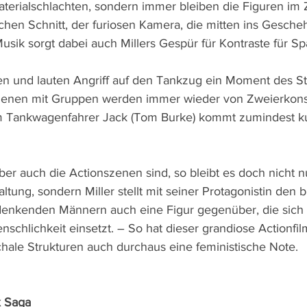
terialschlachten, sondern immer bleiben die Figuren im 
n Schnitt, der furiosen Kamera, die mitten ins Gescheh
usik sorgt dabei auch Millers Gespür für Kontraste für S
den und lauten Angriff auf den Tankzug ein Moment des Sti
Szenen mit Gruppen werden immer wieder von Zweierkonst
m Tankwagenfahrer Jack (Tom Burke) kommt zumindest k
r auch die Actionszenen sind, so bleibt es doch nicht nu
ltung, sondern Miller stellt mit seiner Protagonistin den 
denkenden Männern auch eine Figur gegenüber, die sich 
schlichkeit einsetzt. – So hat dieser grandiose Actionfi
hale Strukturen auch durchaus eine feministische Note.
x Saga