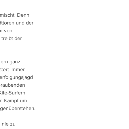
emischt. Denn 
dttoren und der 
m von 
reibt der 
dern ganz 
stert immer 
erfolgungsjagd 
beraubenden 
Kite-Surfern 
hen Kampf um 
egenüberstehen.
 nie zu 