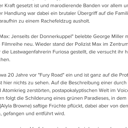
er Kraft gesetzt ist und marodierende Banden vor allem um
 Handlung war dabei ein brutaler Übergriff auf die Famil
daraufhin zu einem Rachefeldzug ausholt.
ax: Jenseits der Donnerkuppel" belebte George Miller m
e Filmreihe neu. Wieder stand der Polizist Max im Zentrum
die Lastwagenfahrerin Furiosa gestellt, die versucht ihr h
chen.
twa 20 Jahre vor "Fury Road" ein und ist ganz auf die Prot
st hier nichts zu sehen. Auf die Beschreibung einer durch 
 Atomkrieg zerstörten, postapokalyptischen Welt im Voic
n folgt die Schilderung eines grünen Paradieses, in dem 
(Alyla Browne) saftige Früchte pflückt, dabei aber von den
 gefangen und entführt wird.