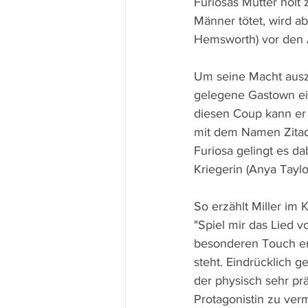
Furiosas Mutter holt 
Männer tötet, wird a
Hemsworth) vor den A
Um seine Macht ausz
gelegene Gastown ein,
diesen Coup kann er 
mit dem Namen Zitade
Furiosa gelingt es da
Kriegerin (Anya Tayl
So erzählt Miller im
"Spiel mir das Lied v
besonderen Touch erh
steht. Eindrücklich 
der physisch sehr pr
Protagonistin zu verm