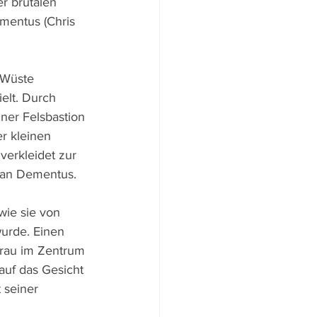
r brutalen 
mentus (Chris 
 Wüste 
elt. Durch 
ner Felsbastion 
r kleinen 
verkleidet zur 
e an Dementus.
wie sie von 
wurde. Einen 
Frau im Zentrum 
auf das Gesicht 
 seiner 