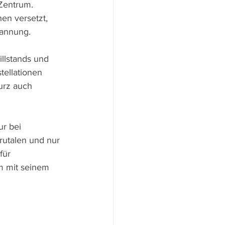
Zentrum. 
en versetzt, 
pannung.
llstands und 
ellationen 
urz auch 
r bei 
brutalen und nur 
für 
lm mit seinem 