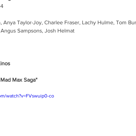
4 
 Anya Taylor-Joy, Charlee Fraser, Lachy Hulme, Tom Bur
, Angus Sampsons, Josh Helmat
Kinos
 A Mad Max Saga"
com/watch?v=FVswuip0-co