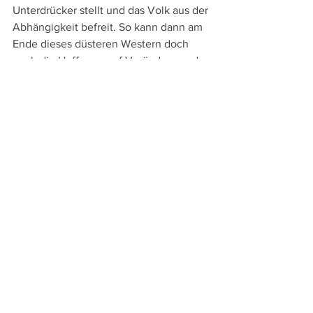
Unterdrücker stellt und das Volk aus der 
Abhängigkeit befreit. So kann dann am 
Ende dieses düsteren Western doch 
noch die Hoffnung auf Veränderung der 
Gesellschaft und ein besseres Leben 
stehen. Ob dieser Traum aber auch 
wirklich umgesetzt wird, lässt Matthews 
wohlweislich offen.
An Sprachversionen bieten die bei 
Donau Film
 erschienene DVD und Blu-
ray die Originalfassung, zu der 
deutsche Untertitel zugeschaltet 
werden können, sowie die deutsch 
synchronisierte Fassung. Die Extras 
umfassen neben Trailer und Teaser 
kurze Features zur Entstehung des 
Films, der Besetzung und der 
Produktion. 