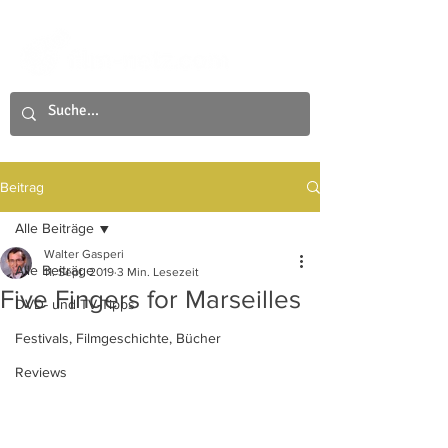
Beitrag
Alle Beiträge
Walter Gasperi
Alle Beiträge
11. Sept. 2019
3 Min. Lesezeit
Five Fingers for Marseilles
DVD- und TV-Tipps
Festivals, Filmgeschichte, Bücher
Reviews