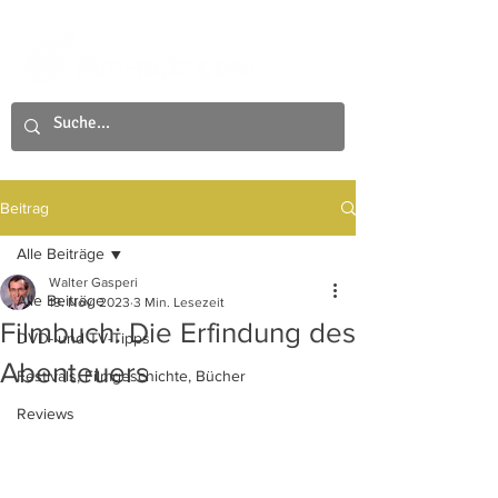
Beitrag
Alle Beiträge
Walter Gasperi
Alle Beiträge
19. Nov. 2023
3 Min. Lesezeit
Filmbuch: Die Erfindung des
DVD- und TV-Tipps
Abenteuers
Festivals, Filmgeschichte, Bücher
Reviews