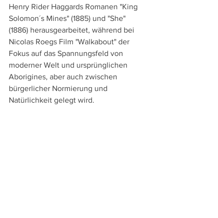
Henry Rider Haggards Romanen "King 
Solomon´s Mines" (1885) und "She" 
(1886) herausgearbeitet, während bei 
Nicolas Roegs Film "Walkabout" der 
Fokus auf das Spannungsfeld von 
moderner Welt und ursprünglichen 
Aborigines, aber auch zwischen 
bürgerlicher Normierung und 
Natürlichkeit gelegt wird.
Den wilden Abenteuern des "Indiana 
Jones" steht wiederum das Scheitern 
des Protagonisten von Werner Herzogs 
"Aguirre, der Zorn Gottes" (1972) 
gegenüber, der auf der Suche nach 
dem sagenhaften El Dorado nicht nur 
seine Begleiter und seine Tochter 
verliert, sondern auch selbst in den 
Wahnsinn driftet. Aber auch die vier 