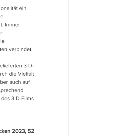
nalität ein 
ie 
t. Immer 
r 
ie 
ten verbindet.
elieferten 3-D-
h die Vielfalt 
ber auch auf 
tsprechend 
 des 3-D-Films 
ücken 2023, 52 