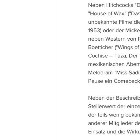
Neben Hitchcocks "Di
"House of Wax" ("Das
unbekannte Filme die
1953) oder der Mickey 
neben Western von Ra
Boetticher ("Wings of
Cochise – Taza, Der
mexikanischen Abente
Melodram "Miss Sadie
Pause ein Comeback u
Neben der Beschreibu
Stellenwert der einz
der teils wenig beka
anderer Mitglieder d
Einsatz und die Wirk