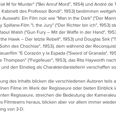
al M for Murder" ("Bei Anruf Mord", 1954) und André de T
 Kabinett des Professor Bondi", 1953) bestimmen weitge
 Auswahl. Ein Film noir wie "Man in the Dark" ("Der Mann
Spillane-Film "I, the Jury" ("Der Richter bin ich", 1953) s
oul Walsh ("Gun Fury – Mit der Waffe in der Hand", 1953
 the Hawk – Der letzte Rebell", 1953) und Douglas Sirk ("T
 Sohn des Chochise", 1953), dem während der Reconquist
uerfilm "E Corazón y la Espada ("Sword of Granada", 19
 Thompson" ("Fegefeuer", 1953), das Rita Hayworth nach
nd den Einstieg als Charakterdarstellerin verschaffen sol
ng des Inhalts blicken die verschiedenen Autoren teils a
elnen Filme im Werk der Regisseure oder bieten Einblick i
nnten Regisseure, streichen die Bedeutung der Kameraleu
es Filmteams heraus, blicken aber vor allem immer wieder
ung von 3-D.