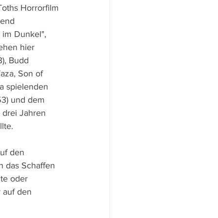
oths Horrorfilm 
hend 
 im Dunkel", 
tehen hier 
), Budd 
aza, Son of 
a spielenden 
53) und dem 
 drei Jahren 
lte.
uf den 
n das Schaffen 
te oder 
 auf den 