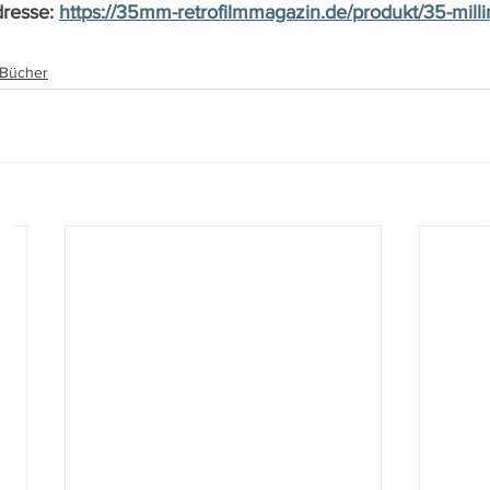
dresse: 
https://35mm-retrofilmmagazin.de/produkt/35-milli
, Bücher
www.film-netz.com
I Walter Gas