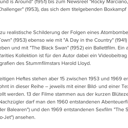
ound is Around" (1951) bis zum Newsreel "Rocky Marciano
Challenger" (1953), das sich dem titelgebenden Boxkampf
lzu realistische Schilderung der Folgen eines Atombombe
own" (1953) ebenso wie mit "A Day in the Country" (1941)
ben und mit "The Black Swan" (1952) ein Ballettfilm. Ein 
arities Kollektion ist für den Autor dabei ein Videobeitrag
grafien des Stummfilmstars Harold Lloyd.
eitigen Heftes stehen aber 15 zwischen 1953 und 1969 e
hnt in dieser Reihe – jeweils mit einer Bild- und einer Tex
ellt werden. 13 der Filme stammen aus der kurzen Blüteze
e Nachzügler darf man den 1960 entstandenen Abenteuerf
der Balearen") und den 1969 entstandenen Sexfilm "The 
o-Jet") ansehen.