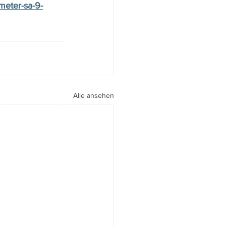
meter-sa-9-
Alle ansehen
peri I
walter.gasperi@film-netz.com