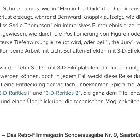
 Schultz heraus, wie in "Man in the Dark" die Dreidimensio
erlust erzeugt, während Bernward Knappik aufzeigt, wie d
"Miss Sadie Thompson" ein immersives Filmerlebnis erzeug
ingewiesen, wie durch die Positionierung von Figuren ode
rke Tiefenwirkung erzeugt wird, oder bei "I, the Jury", w
n seine Arbeit mit Licht-Schatten-Effekten mit 3-D-Effek
war die zehn Seiten mit 3-D-Filmplakaten, die mit der mitg
 werden können, doch in jedem Fall weckt diese Reise durc
uf eine Entdeckung der vielfach unbekannten Spielfilme, a
3-D Rarities I
" und "
3-D-Rarities 2
", die ganz dem Titel en
 und einen Überblick über die technischen Möglichkeiten
m – Das Retro-Filmmagazin Sonderausgabe Nr. 9, Saarbr