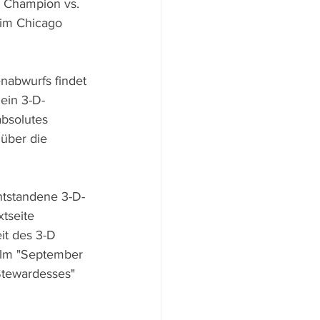
, Champion vs. 
 im Chicago 
nabwurfs findet 
 ein 3-D-
absolutes 
 über die 
ntstandene 3-D-
tseite 
it des 3-D 
ilm "September 
Stewardesses" 