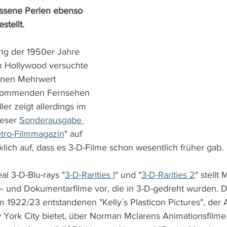
ssene Perlen ebenso 
stellt.
ng der 1950er Jahre 
m Hollywood versuchte 
inen Mehrwert 
kommenden Fernsehen 
ler zeigt allerdings im 
eser 
Sonderausgabe 
tro-Filmmagazin
" auf 
lich auf, dass es 3-D-Filme schon wesentlich früher gab. 
al 3-D-Blu-rays "
3-D-Rarities I
" und "
3-D-Rarities 2
" stellt
- und Dokumentarfilme vor, die in 3-D-gedreht wurden. 
m 1922/23 entstandenen "Kelly´s Plasticon Pictures", de
ork City bietet, über Norman Mclarens Animationsfilme 