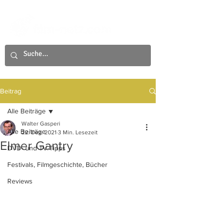
Beitrag
Alle Beiträge
Walter Gasperi
Alle Beiträge
22. Dez. 2021
3 Min. Lesezeit
Elmer Gantry
DVD- und TV-Tipps
Festivals, Filmgeschichte, Bücher
Reviews