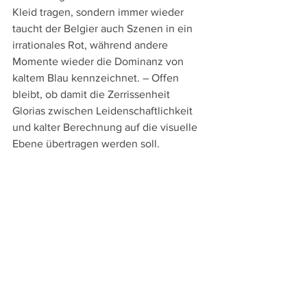
Kleid tragen, sondern immer wieder 
taucht der Belgier auch Szenen in ein 
irrationales Rot, während andere 
Momente wieder die Dominanz von 
kaltem Blau kennzeichnet. – Offen 
bleibt, ob damit die Zerrissenheit 
Glorias zwischen Leidenschaftlichkeit 
und kalter Berechnung auf die visuelle 
Ebene übertragen werden soll.
An Sprachversionen bieten die bei 
Plaion Pictures
 (ehemals: Koch Films) 
erschienene DVD und Blu-ray die 
französische Originalfassung und die 
deutsche Synchronfassung sowie 
deutsche Untertitel. Die Extras 
beschränken sich auf den originalen 
sowie den deutschen Trailer sowie 