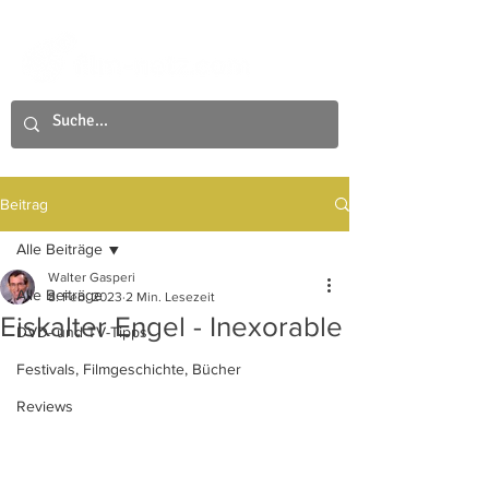
Beitrag
Alle Beiträge
Walter Gasperi
Alle Beiträge
8. Feb. 2023
2 Min. Lesezeit
Eiskalter Engel - Inexorable
DVD- und TV-Tipps
Festivals, Filmgeschichte, Bücher
Reviews