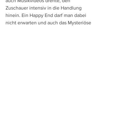
auch Musikvideos drehte, den 
Zuschauer intensiv in die Handlung 
hinein. Ein Happy End darf man dabei 
nicht erwarten und auch das Mysteriöse 
wird nicht aufgeklärt . – Zu hoffen bleibt 
freilich, dass man auf den nächsten Film 
dieses Regisseurs nicht wieder 20 
Jahre warten muss.
An Sprachversionen bietet die bei 
Koch 
Media
 auf Blu-ray, DVD und in einem 
Mediabook erschienene Horror-Science-
Fiction-Film die englische Original- und 
die deutsche Synchronfassung sowie 
Untertitel in diesen beiden Sprachen. 
Die Extras umfassen neben dem 
Kinotrailer und einer Bildergalerie einen 
13-minütigen Zusammenschnitt von 
entfallenen Szenen.