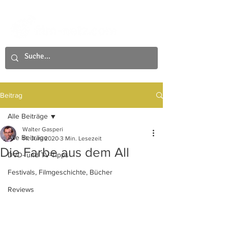
Beitrag
Alle Beiträge
Walter Gasperi
Alle Beiträge
14. Juni 2020
3 Min. Lesezeit
Die Farbe aus dem All
DVD- und TV-Tipps
Festivals, Filmgeschichte, Bücher
Reviews