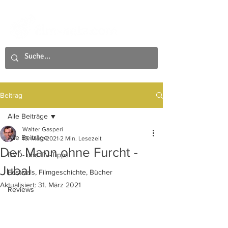
Beitrag
Alle Beiträge
Walter Gasperi
Alle Beiträge
10. März 2021
2 Min. Lesezeit
Der Mann ohne Furcht -
DVD- und TV-Tipps
Jubal
Festivals, Filmgeschichte, Bücher
Aktualisiert:
31. März 2021
Reviews