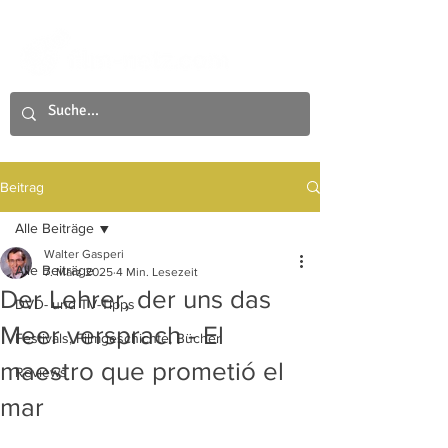
Beitrag
Alle Beiträge
Walter Gasperi
Alle Beiträge
7. März 2025
4 Min. Lesezeit
Der Lehrer, der uns das
DVD- und TV-Tipps
Meer versprach - El
Festivals, Filmgeschichte, Bücher
maestro que prometió el
Reviews
mar