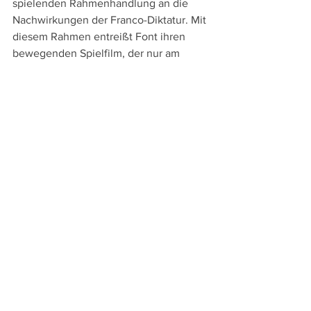
spielenden Rahmenhandlung an die 
Nachwirkungen der Franco-Diktatur. Mit 
diesem Rahmen entreißt Font ihren 
bewegenden Spielfilm, der nur am 
Ende rührselig wird, dem historischen 
Nacherzählen, macht die Bedeutung 
der Aufarbeitung der Vergangenheit 
bewusst und baut dabei auch 
unaufdringliche familiäre 
Generationslinien auf, wenn der Bogen 
von Ariadnas wohl ermordetem 
Urgroßvater über ihren Großvater bis zu 
ihrer Mutter und ihrer noch kleinen 
Tochter gespannt wird.
Der Lehrer, der uns das Meer versprach 
- El maestro que prometió el mar
Spanien 2023