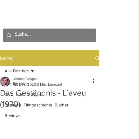
Beitrag
Alle Beiträge
Walter Gasperi
Alle Beiträge
13. Dez. 2023
3 Min. Lesezeit
Das Geständnis - L´aveu
DVD- und TV-Tipps
(1970)
Festivals, Filmgeschichte, Bücher
Reviews