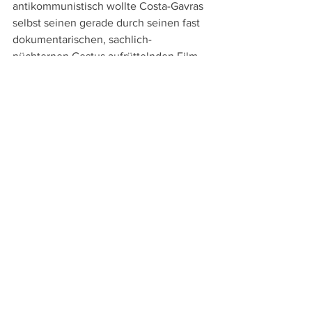
antikommunistisch wollte Costa-Gavras 
selbst seinen gerade durch seinen fast 
dokumentarischen, sachlich-
nüchternen Gestus aufrüttelnden Film 
dennoch nie sehen, sondern als 
Abrechnung nicht nur mit dem 
Stalinismus, sondern mit jeder Art von 
Totalitarismus.
An Sprachversionen bietet die bei 
Film- 
und Fernsehjuwelen
  neu erschienene 
Blu-ray (und die schon vor längerem 
erschienene DVD) die französische 
Original- und die deutsche 
Synchronfassung, aber keine Untertitel. 
Die Extras umfassen eine 
sechsminütige Doku über den Prozess 
in Prag, ein neunminütiges Interview 
mit Artur London über sein Buch und 