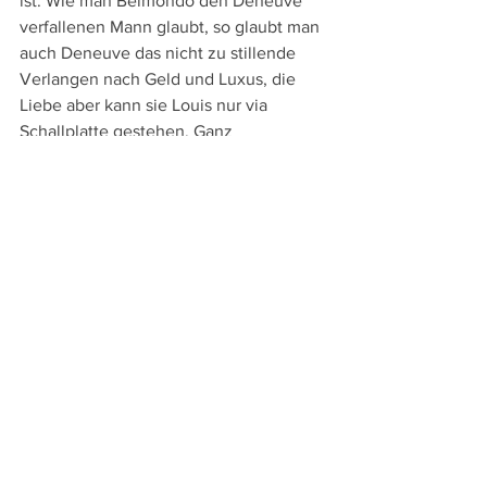
ist. Wie man Belmondo den Deneuve 
verfallenen Mann glaubt, so glaubt man 
auch Deneuve das nicht zu stillende 
Verlangen nach Geld und Luxus, die 
Liebe aber kann sie Louis nur via 
Schallplatte gestehen. Ganz 
selbstverständlich harmonieren diese 
damals noch jungen Stars, so dass es 
ein pures Vergnügen ist, ihnen 
zuzuschauen.
An Sprachversionen bieten die bei 
Explosive Media
 (Vertrieb:
Koch Films
) 
erschienene DVD und Blu-ray die 
französische Original- und die deutsche 
Synchronfassung sowie deutsche, 
französische und englische Untertitel. 
Die Extras beschränken sich auf den US-
Kino-Trailer, Vorspannvarianten, die 