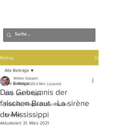
Beitrag
Alle Beiträge
Walter Gasperi
Alle Beiträge
4. März 2020
3 Min. Lesezeit
Das Geheimnis der
DVD- und TV-Tipps
falschen Braut - La sirène
Festivals, Filmgeschichte, Bücher
du Mississippi
Reviews
Aktualisiert:
31. März 2021