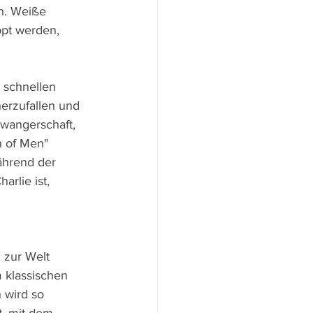
en. Weiße 
pt werden, 
 schnellen 
erzufallen und 
hwangerschaft, 
n of Men" 
ährend der 
rlie ist, 
 
 zur Welt 
 klassischen 
 wird so 