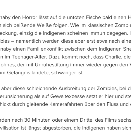
naby den Horror lässt auf die untoten Fische bald einen 
m sich beißende Weiße folgen. Wie im klassischen Zombie
steckung, einzig die Indigenen scheinen immun dagegen. I
ies – namentlich werden diese aber erst etwa nach eine
naby einen Familienkonflikt zwischen dem indigenen Sher
 im Teenager-Alter. Dazu kommt noch, dass Charlie, die
ohnes, der mit Unruhestiftung immer wieder gegen den Va
m Gefängnis landete, schwanger ist.
st aber diese schleichende Ausbreitung der Zombies, bei d
Verunsicherung als auf Gewaltexzesse setzt er hier und ste
ckt durch gleitende Kamerafahrten über den Fluss und d
rden nach 30 Minuten oder einem Drittel des Films sech
ilisation ist längst abgestorben, die Indigenen haben sich