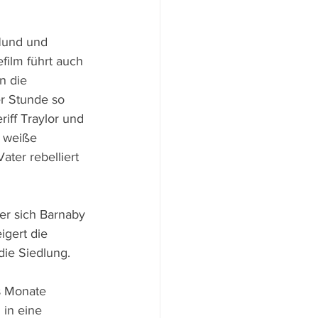
Hund und 
film führt auch 
n die 
r Stunde so 
iff Traylor und 
 weiße 
ter rebelliert 
er sich Barnaby 
igert die 
ie Siedlung. 
s Monate 
 in eine 