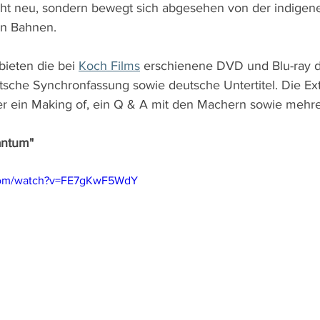
 nicht neu, sondern bewegt sich abgesehen von der indigen
en Bahnen. 
ieten die bei 
Koch Films
 erschienene DVD und Blu-ray d
utsche Synchronfassung sowie deutsche Untertitel. Die Ex
er ein Making of, ein Q & A mit den Machern sowie mehre
antum"
.com/watch?v=FE7gKwF5WdY