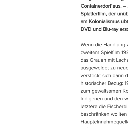
Containerdorf aus. – 
Splatterfilm, der unü
am Kolonialismus übt,
DVD und Blu-ray ers
Wenn die Handlung v
zweitem Spielfilm 198
das Grauen mit Lachs
ausgeweidet zu neu
versteckt sich darin 
historischer Bezug: 
zum gewaltsamen Kon
Indigenen und den w
letztere die Fischere
beschränken wollten 
Haupteinnahmequelle