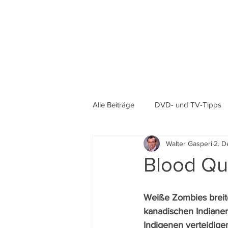
Alle Beiträge
DVD- und TV-Tipps
Walter Gasperi
2. D
Blood Q
Weiße Zombies breite
kanadischen Indianer
Indigenen verteidige