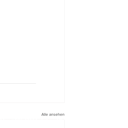
Alle ansehen
peri I
walter.gasperi@film-netz.com