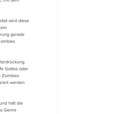
, mit dem 
itet wird diese 
kein 
erung gerade 
Zombies 
nterdrückung 
fe Gottes oder 
zu Zombies 
ziert werden 
nd hält die 
s Genre 