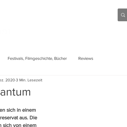
Aktuell
Beiträge
Über mich
Links
Festivals, Filmgeschichte, Bücher
Reviews
ez. 2020
3 Min. Lesezeit
uantum
n sich in einem 
reservat aus. Die 
n sich von einem 