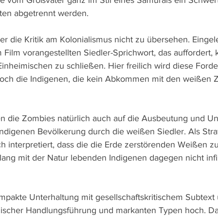
e vom Großvater ganz im Stil eines Samurais ein Schwert
ten abgetrennt werden. 
er die Kritik am Kolonialismus nicht zu übersehen. Eingele
ilm vorangestellten Siedler-Sprichwort, das auffordert, 
heimischen zu schließen. Hier freilich wird diese Ford
doch die Indigenen, die kein Abkommen mit den weißen 
en die Zombies natürlich auch auf die Ausbeutung und U
ndigenen Bevölkerung durch die weißen Siedler. Als Stra
ch interpretiert, dass die die Erde zerstörenden Weißen 
klang mit der Natur lebenden Indigenen dagegen nicht infi
mpakte Unterhaltung mit gesellschaftskritischem Subtext u
ischer Handlungsführung und markanten Typen hoch. Da