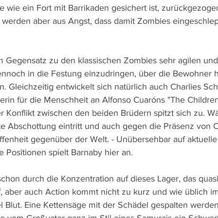
e wie ein Fort mit Barrikaden gesichert ist, zurückgezog
, werden aber aus Angst, dass damit Zombies eingeschlep
m Gegensatz zu den klassischen Zombies sehr agilen und
ennoch in die Festung einzudringen, über die Bewohner h
. Gleichzeitig entwickelt sich natürlich auch Charlies Sc
gerin für die Menschheit an Alfonso Cuaróns "The Childre
er Konflikt zwischen den beiden Brüdern spitzt sich zu. W
e Abschottung eintritt und auch gegen die Präsenz von Cha
Offenheit gegenüber der Welt. - Unübersehbar auf aktuelle
he Positionen spielt Barnaby hier an.
chon durch die Konzentration auf dieses Lager, das quasi
f, aber auch Action kommt nicht zu kurz und wie üblich im
el Blut. Eine Kettensäge mit der Schädel gespalten werden