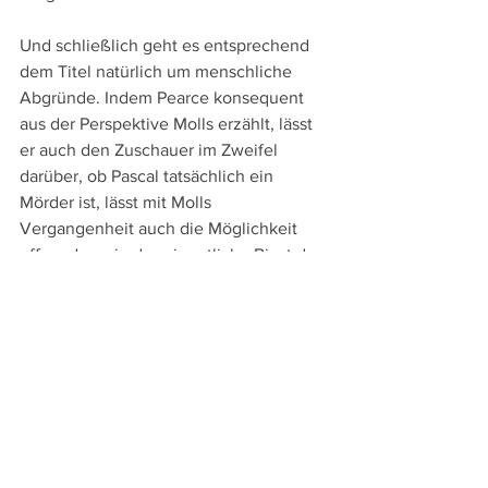
Und schließlich geht es entsprechend 
dem Titel natürlich um menschliche 
Abgründe. Indem Pearce konsequent 
aus der Perspektive Molls erzählt, lässt 
er auch den Zuschauer im Zweifel 
darüber, ob Pascal tatsächlich ein 
Mörder ist, lässt mit Molls 
Vergangenheit auch die Möglichkeit 
offen, dass sie das eigentliche Biest des 
Titels ist. 
An Sprachversionen bieten die bei 
MFA
erschienene DVD und Blu-ray die 
englische Original- und die deutsche 
Synchronfassung sowie deutsche 
Untertitel. Die Extras beschränken sich 
auf den Trailer zu "Beast" sowie Trailer 