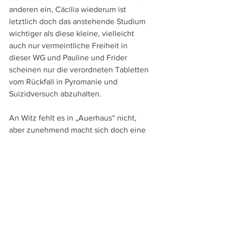
anderen ein, Cäcilia wiederum ist 
letztlich doch das anstehende Studium 
wichtiger als diese kleine, vielleicht 
auch nur vermeintliche Freiheit in 
dieser WG und Pauline und Frider 
scheinen nur die verordneten Tabletten 
vom Rückfall in Pyromanie und 
Suizidversuch abzuhalten.
An Witz fehlt es in „Auerhaus“ nicht, 
aber zunehmend macht sich doch eine 
Stimmung der Traurigkeit und der 
Melancholie breit. Kein nostalgischer 
Film über die 1980er Jahre ist das, 
sondern ein in dieser Zeit bestechend 
verankertes, aber zeitloses, sehr 
einfühlsames leises Drama über das 
schwierige Ende der Jugend, an dessen 