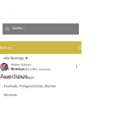
Beitrag
Alle Beiträge
Walter Gasperi
Alle Beiträge
18. Jan. 2020
3 Min. Lesezeit
Auerhaus
DVD- und TV-Tipps
Festivals, Filmgeschichte, Bücher
Reviews