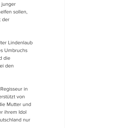
 junger 
lfen sollen, 
 der 
ter Lindenlaub 
es Umbruchs 
d die 
ei den 
Regisseur in 
rstützt von 
ie Mutter und 
r ihrem Idol 
eutschland nur 