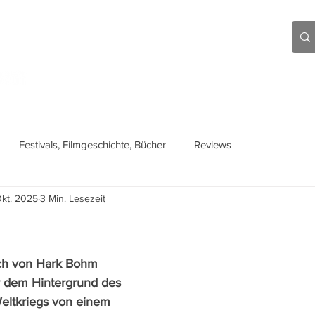
Aktuell
Beiträge
Über mich
Links
Festivals, Filmgeschichte, Bücher
Reviews
Okt. 2025
3 Min. Lesezeit
h von Hark Bohm 
or dem Hintergrund des 
ltkriegs von einem 