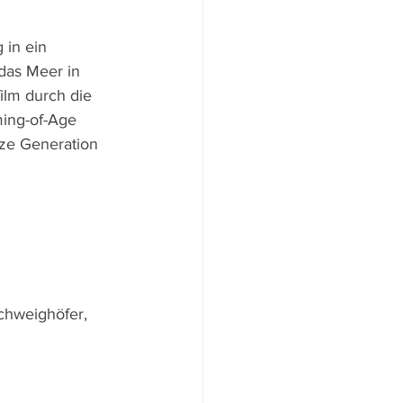
 in ein 
das Meer in 
lm durch die 
ing-of-Age 
ze Generation 
chweighöfer, 