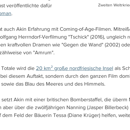
st veröffentlichte dafür 
Zweiten Weltrkrie
oman
.
at auch Akin Erfahrung mit Coming-of-Age-Filmen. Mitrei
olfgang Herrndorf-Verfilmung "Tschick" (2016), ungleich ru
en kraftvollen Dramen wie "Gegen die Wand" (2002) oder
Erzählweise von "Amrum".
 Totale wird die 
20 km² große nordfriesische Insel
 als Sc
ur bei diesem Auftakt, sondern durch den ganzen Film dom
 sowie das Blau des Meeres und des Himmels.
 setzt Akin mit einer britischen Bomberstaffel, die überm
 aber über die zwölfjährigen Nanning (Jasper Billerbeck
f dem Feld der Bäuerin Tessa (Diane Krüger) helfen, weit