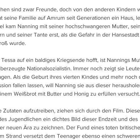
chen sind zwar Freunde, doch von den anderen Kindern w
t seine Familie auf Amrum seit Generationen ein Haus, le
sel kam Nanning mit seiner hochschwangeren Mutter, sei
n und seiner Tante erst, als die Gefahr in der Hansestadt
roß wurde.
Tessa auf ein baldiges Kriegsende hofft, ist Nannings Mut
erzeugte Nationalsozialistin. Immer noch zeigt sie Leute 
en. Als die Geburt ihres vierten Kindes und mehr noch 
ssion fallen lassen, will Nanning sie aus dieser heraushole
nem Weißbrot mit Butter und Honig zu erfüllen versucht.
Zutaten aufzutreiben, ziehen sich durch den Film. Diese
des Jugendlichen ein dichtes Bild dieser Endzeit und des 
 neuen Ära zu zeichnen. Der Fund eines toten britische
 am Strand versetzt dem Teenager ebenso einen schwere