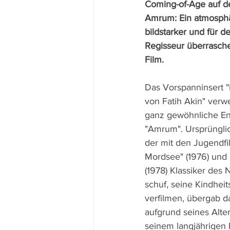
Coming-of-Age auf d
Amrum: Ein atmosphär
bildstarker und für d
Regisseur überrasche
Film.
Das Vorspanninsert 
von Fatih Akin" verwe
ganz gewöhnliche En
"Amrum". Ursprünglic
der mit den Jugendfi
Mordsee" (1976) und "
(1978) Klassiker des
schuf, seine Kindheit
verfilmen, übergab d
aufgrund seines Alte
seinem langjährigen 