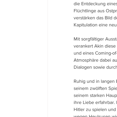
die Entdeckung eines
Flüchtlinge aus Ostp
verstärken das Bild 
Kapitulation eine neu
Mit sorgfältiger Aus
verankert Akin dies
und eines Coming-of-
Atmosphäre dabei au
Dialogen sowie durch
Ruhig und in langen E
seinem zwölften Spie
seinem starken Haupt
ihre Liebe erfahrbar.
Hitler zu spielen und
wegen Heulsusen wie