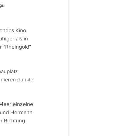
gs
ßendes Kino 
higer als in 
 "Rheingold" 
hauplatz 
inieren dunkle 
 Meer einzelne 
) und Hermann 
er Richtung 