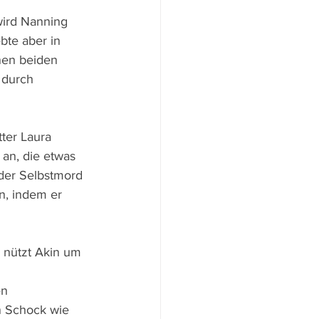
ird Nanning 
bte aber in 
nen beiden 
 durch 
ter Laura 
an, die etwas 
der Selbstmord 
n, indem er 
 nützt Akin um 
n 
n Schock wie 