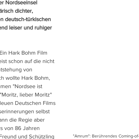
er Nordseeinsel 
isch dichter, 
en deutsch-türkischen 
nd leiser und ruhiger 
"Ein Hark Bohm Film 
ist schon auf die nicht 
tstehung von 
h wollte Hark Bohm, 
lmen "Nordsee ist 
Moritz, lieber Moritz" 
 Neuen Deutschen Films 
serinnerungen selbst 
ann die Regie aber 
rs von 86 Jahren 
Freund und Schützling 
"Amrum": Berührendes Coming-of