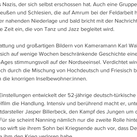
 Nazis, der sich selbst erschossen hat. Auch eine Gruppe
reußen und Schlesien, die auf Amrum bei der Feldarbeit he
der nahenden Niederlage und bald bricht mit der Nachricht
e Zeit ein, die von Tanz und Jazz begleitet wird.
stattung und großartigen Bildern von Kameramann Karl Wal
e sich auf wenige Wochen beschränkende Geschichte ein
Ages stimmungsvoll auf der Nordseeinsel. Verdichtet wir
ch durch die Mischung von Hochdeutsch und Friesisch b
 die knorrigen Inselbewohner:innen.
instellungen entwickelt der 52-jährige deutsch-türkische 
lfilm die Handlung. Intensiv und berührend macht er, unte
darsteller Jasper Billerbeck, den Kampf des Jungen um d
 Für sie scheint Nanning nämlich nur die zweite Rolle hinte
 so wirft sie ihrem Sohn bei Kriegsende auch vor, dass D
 ihm den Krieg verloren habe.