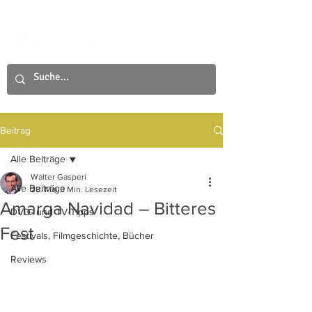
Beitrag
Alle Beiträge
Walter Gasperi
Alle Beiträge
28. Mai
3 Min. Lesezeit
Amarga Navidad – Bitteres
DVD- und TV-Tipps
Fest
Festivals, Filmgeschichte, Bücher
Reviews