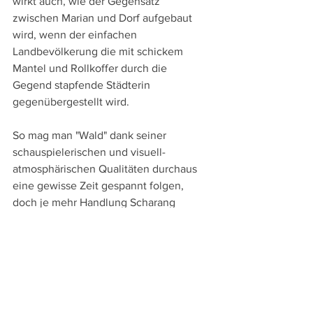
wirkt auch, wie der Gegensatz 
zwischen Marian und Dorf aufgebaut 
wird, wenn der einfachen 
Landbevölkerung die mit schickem 
Mantel und Rollkoffer durch die 
Gegend stapfende Städterin 
gegenübergestellt wird. 
So mag man "Wald" dank seiner 
schauspielerischen und visuell-
atmosphärischen Qualitäten durchaus 
eine gewisse Zeit gespannt folgen, 
doch je mehr Handlung Scharang 
hineinpresst und die Konflikte zu lösen 
beginnt, desto zäher wird dieses Drama. 
Kein Ende will dieser Film finden, bis 
wirklich alles gelöst und die Welt 
wieder heil ist.