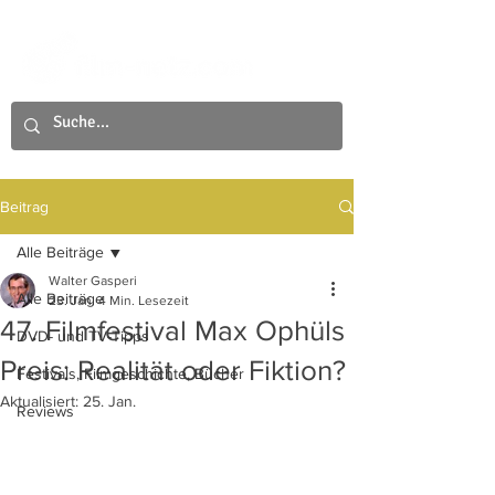
Beitrag
Alle Beiträge
Walter Gasperi
Alle Beiträge
23. Jan.
4 Min. Lesezeit
47. Filmfestival Max Ophüls
DVD- und TV-Tipps
Preis: Realität oder Fiktion?
Festivals, Filmgeschichte, Bücher
Aktualisiert:
25. Jan.
Reviews