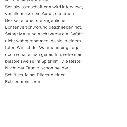
Sozialwissenschaftlerin wird interviewt, 
vor allem aber ein Autor, der einen 
Bestseller über die angebliche 
Echsenverschwörung geschrieben hat. 
Seiner Meinung nach werde die Gefahr 
nicht wahrgenommen, da sie in einem 
toten Winkel der Wahrnehmung liege, 
doch schaue man genau hin, sehe man 
beispielsweise im Spielfilm "Die letzte 
Nacht der Titanic" schon bei der 
Schiffstaufe am Bildrand einen 
Echsenmenschen.
In einer großartigen Mischung aus 
Found Footage und nachinszenierten 
Szenen, die beide gleichermaßen 
verpixelt und unscharf sind, ruft Gülzow 
nicht nur die 1990er Jahre mit der TV-