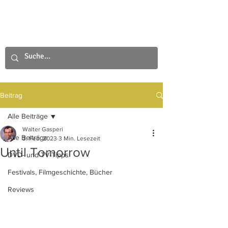
Beitrag
Alle Beiträge
Walter Gasperi
Alle Beiträge
3. Feb. 2023
3 Min. Lesezeit
Until Tomorrow
DVD- und TV-Tipps
Festivals, Filmgeschichte, Bücher
Reviews