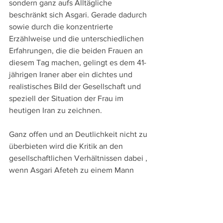
sondern ganz aufs Alltägliche 
beschränkt sich Asgari. Gerade dadurch 
sowie durch die konzentrierte 
Erzählweise und die unterschiedlichen 
Erfahrungen, die die beiden Frauen an 
diesem Tag machen, gelingt es dem 41-
jährigen Iraner aber ein dichtes und 
realistisches Bild der Gesellschaft und 
speziell der Situation der Frau im 
heutigen Iran zu zeichnen. 
Ganz offen und an Deutlichkeit nicht zu 
überbieten wird die Kritik an den 
gesellschaftlichen Verhältnissen dabei , 
wenn Asgari Afeteh zu einem Mann 
sagen lässt "Bitte das Parlament doch 
die Gesetze für Frauen zu ändern!" – 
Schon ein Jahr vor den Protesten im 
Gottesstaat ist dieser Film entstanden 