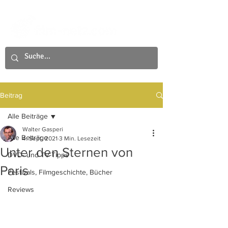
Beitrag
Alle Beiträge
Walter Gasperi
Alle Beiträge
4. Sept. 2021
3 Min. Lesezeit
Unter den Sternen von
DVD- und TV-Tipps
Paris
Festivals, Filmgeschichte, Bücher
Reviews