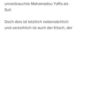
unverbrauchte Mahamadou Yaffa als 
Suli.
Doch dies ist letztlich nebensächlich 
und verzeihlich ist auch der Kitsch, der 
bei der Verwendung von Schuberts 
Lied "Der Leiermann" oder mit einem 
Kaleidoskop, durch das die Welt viel 
bunter und schöner aussieht, 
aufkommt. Zentral ist nämlich das 
entschiedene Engagement für die 
Randständigen und für Menschlichkeit. 
Drexel schaut mit mitfühlendem Blick 
dorthin, wo man sonst gerne 
wegschaut, macht sichtbar, die sonst 
unsichtbar sind und erinnert auch mit 
der letzten Einstellung, in der Christine 
aus dem Bild verschwindet an diese 
Unsichtbarkeit.