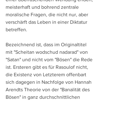
meisterhaft und bohrend zentrale 
moralische Fragen, die nicht nur, aber 
verschärft das Leben in einer Diktatur 
betreffen.
Bezeichnend ist, dass im Originaltitel 
mit "Scheitan wodschud nadarad" von 
"Satan" und nicht vom "Bösen" die Rede 
ist. Ersteren gibt es für Rasoulof nicht, 
die Existenz von Letzterem offenbart 
sich dagegen in Nachfolge von Hannah 
Arendts Theorie von der "Banalität des 
Bösen" in ganz durchschnittlichen 
Menschen. Durchdekliniert werden 
dabei anhand der vier Geschichten 
Fragen wie: Wie geht man mit Gesetzen 
um, die ungerecht sind? Diene ich brav 
und blind dem Staat oder folge ich 