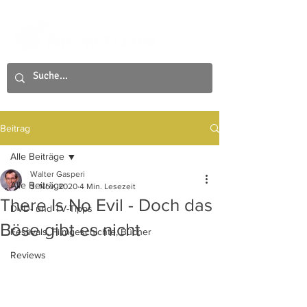
Beitrag
Alle Beiträge
Walter Gasperi
Alle Beiträge
3. Nov. 2020
4 Min. Lesezeit
There Is No Evil - Doch das
DVD- und TV-Tipps
Böse gibt es nicht
Festivals, Filmgeschichte, Bücher
Reviews