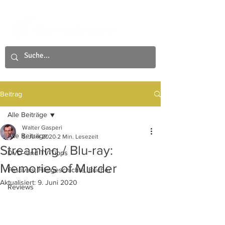
Beitrag
Alle Beiträge
Walter Gasperi
Alle Beiträge
5. Juni 2020
2 Min. Lesezeit
Streaming / Blu-ray:
DVD- und TV-Tipps
Memories of Murder
Festivals, Filmgeschichte, Bücher
Aktualisiert:
9. Juni 2020
Reviews