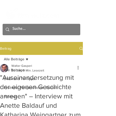
Beitrag
Alle Beiträge
Walter Gasperi
Alle Beiträge
30. Jan.
9 Min. Lesezeit
"Auseinandersetzung mit
DVD- und TV-Tipps
der eigenen Geschichte
Festivals, Filmgeschichte, Bücher
anregen" – Interview mit
Reviews
Anette Baldauf und
Katharina Weingartner zum