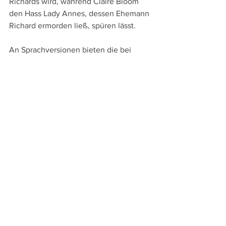
Richards wird, während Claire Bloom 
den Hass Lady Annes, dessen Ehemann 
Richard ermorden ließ, spüren lässt.
An Sprachversionen bieten die bei 
Pidax Film
 erschienene DVD und Blu-
ray, die durch die Bildqualität 
bestechen, die englische Original- und 
die deutsche Synchronfassung sowie 
Untertitel in diesen beiden Sprachen. 
Die Extras beschränken sich auf den 
originalen und den deutschen 
Kinotrailer sowie einen 12-minütigen 
Fernsehtrailer und Laurence Oliviers 
kurze Dankesrede bei der Verleihung 
der British Film Academy Awards 1956. 
Dazu kommt ein Nachdruck des Hefts 
der "Illustrierten Film-Bühne", das zu 
"Richard III." bei seiner deutschen 