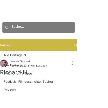
Beitrag
Alle Beiträge
Walter Gasperi
Alle Beiträge
10. Mai 2023
3 Min. Lesezeit
Richard III.
DVD- und TV-Tipps
Festivals, Filmgeschichte, Bücher
Reviews