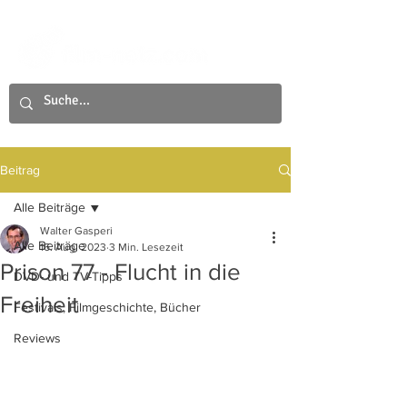
Beitrag
Alle Beiträge
Walter Gasperi
Alle Beiträge
16. Aug. 2023
3 Min. Lesezeit
Prison 77 - Flucht in die
DVD- und TV-Tipps
Freiheit
Festivals, Filmgeschichte, Bücher
Reviews