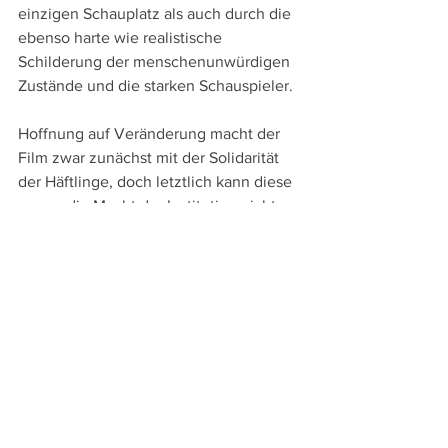
einzigen Schauplatz als auch durch die 
ebenso harte wie realistische 
Schilderung der menschenunwürdigen 
Zustände und die starken Schauspieler.
Hoffnung auf Veränderung macht der 
Film zwar zunächst mit der Solidarität 
der Häftlinge, doch letztlich kann diese 
gegen die Macht der Institution nichts 
ausrichten. Dafür wird dieser packende 
Thriller auch zu einem eindrücklichen 
Film über die Kraft der Freundschaft, 
wenn Manuel und Pino schließlich 
durch Eigeninitiative etwas erreichen.  
An Sprachversionen bieten die bei 
Plaion Pictures
 erschienene Blu-ray und 
DVD die spanische Original- und die 
deutsche Synchronfassung sowie 