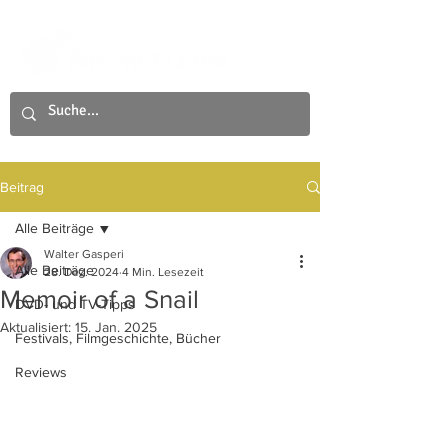
Beitrag
Alle Beiträge
Walter Gasperi
Alle Beiträge
28. Dez. 2024
4 Min. Lesezeit
Memoir of a Snail
DVD- und TV-Tipps
Aktualisiert:
15. Jan. 2025
Festivals, Filmgeschichte, Bücher
Reviews