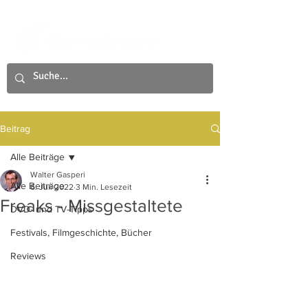
Beitrag
Alle Beiträge
Walter Gasperi
Alle Beiträge
6. Juli 2022
3 Min. Lesezeit
Freaks - Missgestaltete
DVD- und TV-Tipps
Festivals, Filmgeschichte, Bücher
Reviews