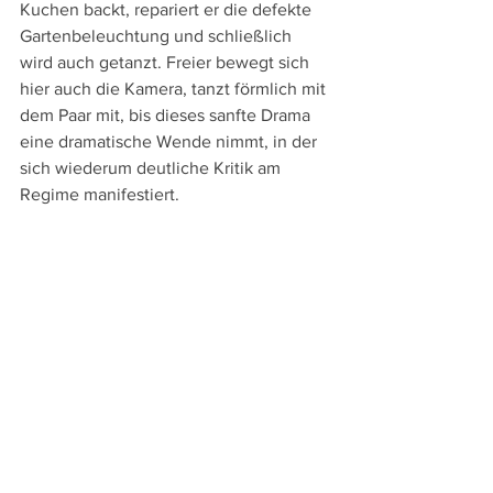
Kuchen backt, repariert er die defekte 
Gartenbeleuchtung und schließlich 
wird auch getanzt. Freier bewegt sich 
hier auch die Kamera, tanzt förmlich mit 
dem Paar mit, bis dieses sanfte Drama 
eine dramatische Wende nimmt, in der 
sich wiederum deutliche Kritik am 
Regime manifestiert.
Ein Wunder ist dieser Film in seiner 
Einfachheit, in seiner Menschenliebe 
und Sanftheit, die dafür sorgen, dass 
man Mahin und Faramarz auf Anhieb 
ins Herz schließt. Letztlich beschreiben 
lassen sich dabei aber die Qualitäten 
dieses Kleinods nicht – man muss es 
schon selbst gesehen und erlebt haben.