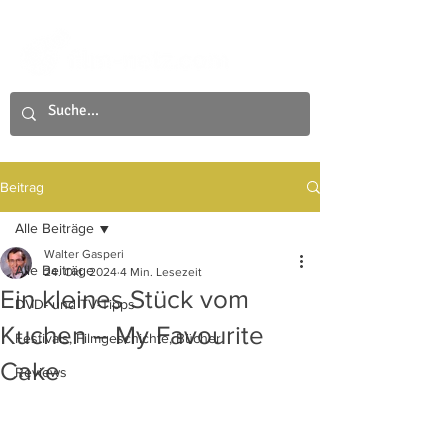
Beitrag
Alle Beiträge
Walter Gasperi
Alle Beiträge
24. Okt. 2024
4 Min. Lesezeit
Ein kleines Stück vom
DVD- und TV-Tipps
Kuchen – My Favourite
Festivals, Filmgeschichte, Bücher
Cake
Reviews