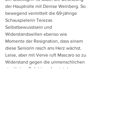
der Hauptrolle mit Denise Weinberg. So 
bewegend vermittelt die 69-jährige 
Schauspielerin Terezas 
Selbstbewusstsein und 
Widerstandswillen ebenso wie 
Momente der Resignation, dass einem 
diese Seniorin rasch ans Herz wächst. 
Leise, aber mit Verve ruft Mascaro so zu 
Widerstand gegen die unmenschlichen 
staatlichen Befehle auf, setzt dem 
Stillstand in der Kolonie die Bewegung 
entgegen, die zu stets neuen 
belebenden Erfahrungen führt und sich 
mit dem Schlussbild über das Ende des 
Films fortsetzt.
Das tiefste Blau - O último azul