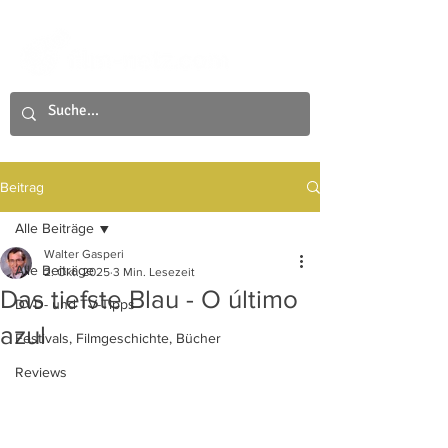
Beitrag
Alle Beiträge
Walter Gasperi
Alle Beiträge
2. Okt. 2025
3 Min. Lesezeit
Das tiefste Blau - O último
DVD- und TV-Tipps
azul
Festivals, Filmgeschichte, Bücher
Reviews