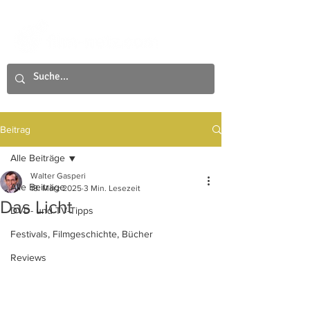
Beitrag
Alle Beiträge
Walter Gasperi
Alle Beiträge
18. März 2025
3 Min. Lesezeit
Das Licht
DVD- und TV-Tipps
Festivals, Filmgeschichte, Bücher
Reviews