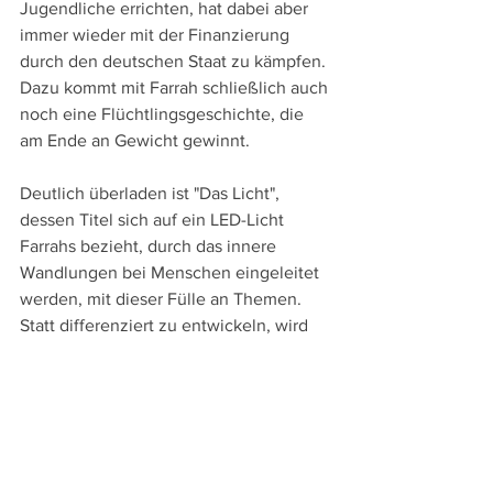
Jugendliche errichten, hat dabei aber 
immer wieder mit der Finanzierung 
durch den deutschen Staat zu kämpfen. 
Dazu kommt mit Farrah schließlich auch 
noch eine Flüchtlingsgeschichte, die 
am Ende an Gewicht gewinnt.
Deutlich überladen ist "Das Licht", 
dessen Titel sich auf ein LED-Licht 
Farrahs bezieht, durch das innere 
Wandlungen bei Menschen eingeleitet 
werden, mit dieser Fülle an Themen. 
Statt differenziert zu entwickeln, wird 
vieles plakativ hingeknallt, dennoch ist 
beeindruckend, wie sicher der 60-
jährige Deutsche die Fäden 
zusammenhält und wie er den Drive 
auch mittels der beweglichen Kamera 
von Christian Almesberger über die 