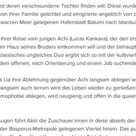
nd deren verschwundene Tochter finden will. Diese wurd
 von ihrer Familie geächtet und emigrierte angeblich von d
hwarzen Meer gelegenen Hafenstadt Batumi nach Istanbul
f ihrer Reise vom jungen Achi (Lucas Kankava), der den tri
im Haus seines Bruders entkommen will und der behaupte
lassisches ungleiches Duo ergibt sich so mit der kultivier
d dem offenen, nach Orientierung und einem Job suchend
ss Lia ihre Ablehnung gegenüber Achi langsam ablegen wir
 langsam auch lernen wird das Leben wieder zu genießen.
omophobie ablegen, wird neugierig und offen in die quee
ugen führt Akin die Zuschauer:innen in diese abseits der
er Bosporus-Metropole gelegenen Viertel hinein. Das pu