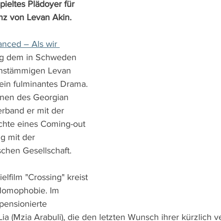
pieltes Plädoyer für 
nz von Levan Akin.
ced – Als wir 
ang dem in Schweden 
chstämmigen Levan 
 ein fulminantes Drama. 
nen des Georgian 
rband er mit der 
hte eines Coming-out 
g mit der 
hen Gesellschaft.
elfilm "Crossing" kreist 
omophobie. Im 
 pensionierte 
ia (Mzia Arabuli), die den letzten Wunsch ihrer kürzlich 