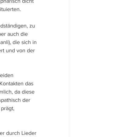
phärisch dicht 
tuierten.
ndständigen, zu 
er auch die 
i), die sich in 
rt und von der 
beiden 
 Kontakten das 
lich, da diese 
pathisch der 
prägt, 
r durch Lieder 