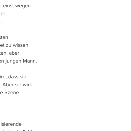
e einst wegen 
er 
.
sten 
t zu wissen, 
ten, aber 
en jungen Mann.
d, dass sie 
 Aber sie wird 
re Szene 
 
lsierende 