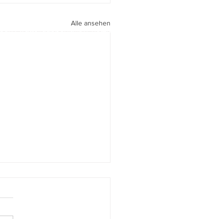
Alle ansehen
peri I
walter.gasperi@film-netz.com