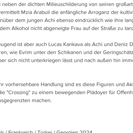
ei neben der dichten Milieuschilderung von seinen großart
vermittelt Mzia Arabuli die anfängliche Arroganz der kultiv
nüber dem jungen Achi ebenso eindrücklich wie ihre la
em Alkohol nicht abgeneigte Frau auf der Straße zu tanz
ugend ist aber auch Lucas Kankava als Achi und Deniz Du
üren, wie Evrim unter den Schikanen und der Geringschät
aber sich nicht unterkriegen lässt und nach außen hin imm
hr vorhersehbare Handlung sind es diese Figuren und Ak
die "Crossing" zu einem bewegenden Plädoyer für Offenhe
Ausgegrenzten machen.
 / Frankreich / Türkei / Georgien 2024 