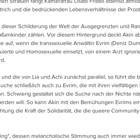
lten Straßen fängt Kamerafrau Lisabi Fridell ebenso atmos
trich und die bedrückenden Lebensverhältnisse der Prosti
 in dieser Schilderung der Welt der Ausgegrenzten und Ra
ßenkinder zählen. Vor diesem Hintergrund deckt Akin ab
 auf, wenn die transsexuelle Anwältin Evrim (Deniz Dumanl
tuierte und Homosexuelle einsetzt, von einem Arzt ignorie
rd.
 und die von Lia und Achi zunächst parallel, so führt die 
uche schließlich auch zu Evrim, die mit ihren vielfältigen
n. Schwierig gestaltet sich die Suche nach der Nichte näm
werden will. So kann Akin mit den Bemühungen Evrims em
ung die Kraft der Solidarität, die die queere Community 
sing", dessen melancholische Stimmung auch immer wiede