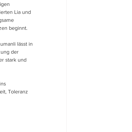
igen 
ierten Lia und 
ngsame 
en beginnt. 
manli lässt in 
zung der 
er stark und 
ins 
it, Toleranz 