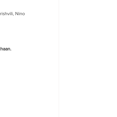
shvili, Nino 
chaan.