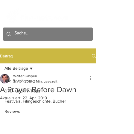
Beitrag
Alle Beiträge
Walter Gasperi
Alle Beiträge
3. Apr. 2019
2 Min. Lesezeit
A Prayer Before Dawn
DVD- und TV-Tipps
Aktualisiert:
22. Apr. 2019
Festivals, Filmgeschichte, Bücher
Reviews