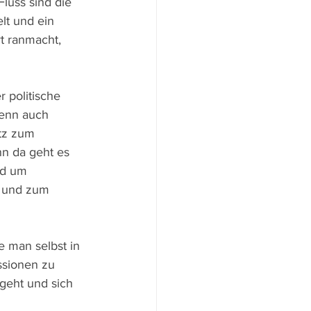
luss sind die 
lt und ein 
t ranmacht, 
 politische 
wenn auch 
tz zum 
nn da geht es 
nd um 
t und zum 
e man selbst in 
ssionen zu 
geht und sich 