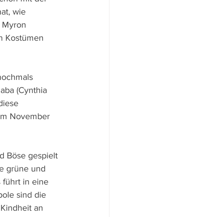
at, wie 
r Myron 
en Kostümen 
 nochmals 
aba (Cynthia 
diese 
r im November 
d Böse gespielt 
ie grüne und 
führt in eine 
ole sind die 
Kindheit an 