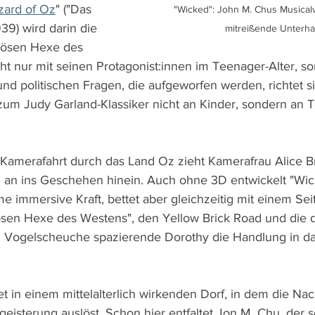
zard of Oz
" ("Das 
"Wicked": John M. Chus Musicalv
39) wird darin die 
mitreißende Unterha
Bösen Hexe des 
cht nur mit seinen Protagonist:innen im Teenager-Alter, s
und politischen Fragen, die aufgeworfen werden, richtet s
um Judy Garland-Klassiker nicht an Kinder, sondern an 
 Kamerafahrt durch das Land Oz zieht Kamerafrau Alice B
 an ins Geschehen hinein. Auch ohne 3D entwickelt "Wic
 immersive Kraft, bettet aber gleichzeitig mit einem Seit
sen Hexe des Westens", den Yellow Brick Road und die d
d Vogelscheuche spazierende Dorothy die Handlung in d
t in einem mittelalterlich wirkenden Dorf, in dem die Na
eisterung auslöst. Schon hier entfaltet Jon M. Chu, der s