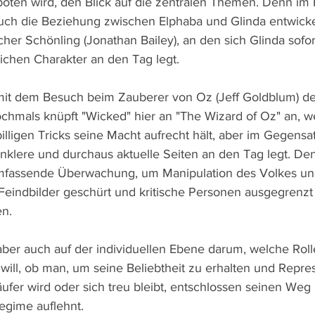
boten wird, den Blick auf die zentralen Themen. Denn im F
uch die Beziehung zwischen Elphaba und Glinda entwicke
cher Schönling (Jonathan Bailey), an den sich Glinda sofor
eichen Charakter an den Tag legt.
mit dem Besuch beim Zauberer von Oz (Jeff Goldblum) der
ochmals knüpft "Wicked" hier an "The Wizard of Oz" an, 
illigen Tricks seine Macht aufrecht hält, aber im Gegensa
unklere und durchaus aktuelle Seiten an den Tag legt. De
mfassende Überwachung, um Manipulation des Volkes u
Feindbilder geschürt und kritische Personen ausgegrenz
en.
aber auch auf der individuellen Ebene darum, welche Roll
 will, ob man, um seine Beliebtheit zu erhalten und Repre
ufer wird oder sich treu bleibt, entschlossen seinen Weg 
egime auflehnt.