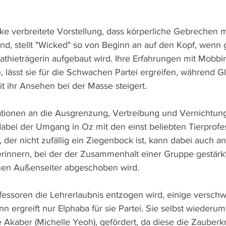
ike verbreitete Vorstellung, dass körperliche Gebrechen m
sind, stellt "Wicked" so von Beginn an auf den Kopf, wenn
thieträgerin aufgebaut wird. Ihre Erfahrungen mit Mobbin
, lässt sie für die Schwachen Partei ergreifen, während G
t ihr Ansehen bei der Masse steigert.
ationen an die Ausgrenzung, Vertreibung und Vernichtun
dabei der Umgang in Oz mit den einst beliebten Tierprofe
 der nicht zufällig ein Ziegenbock ist, kann dabei auch an
innern, bei der der Zusammenhalt einer Gruppe gestärkt
inen Außenseiter abgeschoben wird. 
essoren die Lehrerlaubnis entzogen wird, einige verschw
n ergreift nur Elphaba für sie Partei. Sie selbst wiederum
Akaber (Michelle Yeoh), gefördert, da diese die Zauberkr