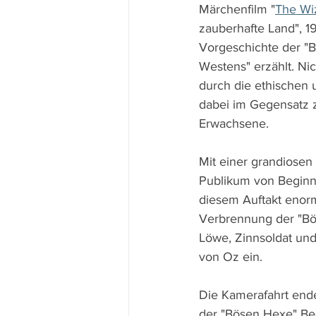
Märchenfilm "
The Wi
zauberhafte Land", 19
Vorgeschichte der "
Westens" erzählt. Ni
durch die ethischen 
dabei im Gegensatz z
Erwachsene.
Mit einer grandiosen
Publikum von Beginn
diesem Auftakt enorme
Verbrennung der "Bö
Löwe, Zinnsoldat un
von Oz ein.
Die Kamerafahrt ende
der "Bösen Hexe" Beg