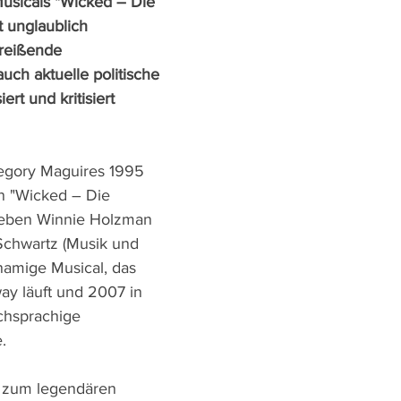
usicals "Wicked – Die 
 unglaublich 
reißende 
auch aktuelle politische 
rt und kritisiert 
egory Maguires 1995 
 "Wicked – Die 
ieben Winnie Holzman 
Schwartz (Musik und 
namige Musical, das 
y läuft und 2007 in 
schsprachige 
.
l zum legendären 