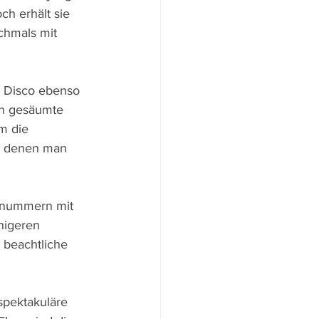
ch erhält sie 
chmals mit 
e Disco ebenso 
en gesäumte 
m die 
an denen man 
znummern mit 
higeren 
beachtliche 
spektakuläre 