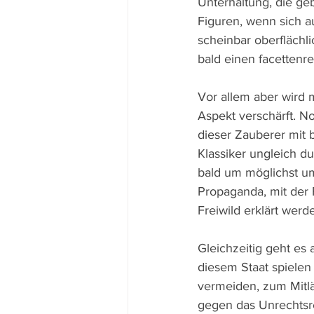
Unterhaltung, die ge
Figuren, wenn sich a
scheinbar oberflächli
bald einen facettenr
Vor allem aber wird 
Aspekt verschärft. N
dieser Zauberer mit b
Klassiker ungleich d
bald um möglichst u
Propaganda, mit der 
Freiwild erklärt werd
Gleichzeitig geht es 
diesem Staat spielen
vermeiden, zum Mitlä
gegen das Unrechtsr