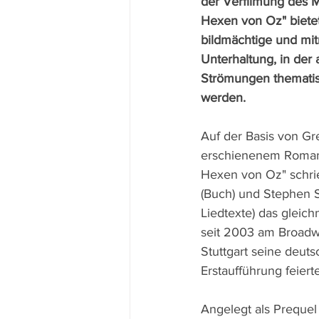
der Verfilmung des M
Hexen von Oz" bietet
bildmächtige und mit
Unterhaltung, in der 
Strömungen thematisie
werden.
Auf der Basis von Gr
erschienenem Roman
Hexen von Oz" schr
(Buch) und Stephen 
Liedtexte) das gleich
seit 2003 am Broadwa
Stuttgart seine deut
Erstaufführung feierte
Angelegt als Preque