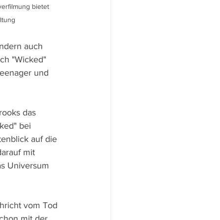
erfilmung bietet 
ltung
ondern auch 
ich "Wicked" 
Teenager und 
rooks das 
ked" bei 
enblick auf die 
arauf mit 
as Universum 
chricht vom Tod 
chon mit der 