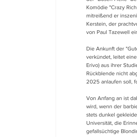
Komödie "Crazy Rich"
mitreißend er inszen
Kerstein, der pracht
von Paul Tazewell e
Die Ankunft der "Gut
verkündet, leitet ei
Erivo) aus ihrer Stud
Rückblende nicht abg
2025 anlaufen soll, f
Von Anfang an ist dab
wird, wenn der barbi
stets dunkel gekleide
Universität, die Eri
gefallsüchtige Blond