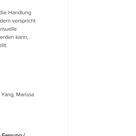
 die Handlung 
dern verspricht 
visuelle 
werden kann, 
llt.
 Yang, Marissa 
 Fassung / 