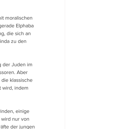
it moralischen 
 gerade Elphaba 
g, die sich an 
linda zu den 
g der Juden im 
ssoren. Aber 
 die klassische 
 wird, indem 
inden, einige 
 wird nur von 
äfte der jungen 