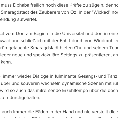
muss Elphaba freilich noch diese Kräfte zu zügeln, denno
e Smaragdstadt des Zauberers von Oz, in der "Wicked" no
endung aufwartet.
l vom Dorf am Beginn in die Universität und dort in ein
nwald und schließlich mit der Fahrt durch von Windmühl
 Grün getauchte Smaragdstadt bieten Chu und seinem Tea
ieder neue und spektakuläre Settings zu präsentieren, 
 kann.
i immer wieder Dialoge in fulminante Gesangs- und Tan
t über und souverän wechseln dynamische Szenen mit ru
ird so auch das mitreißende Erzähltempo über die doch 
uten durchgehalten.
i auch immer die Fäden in der Hand und nie verstellt die 