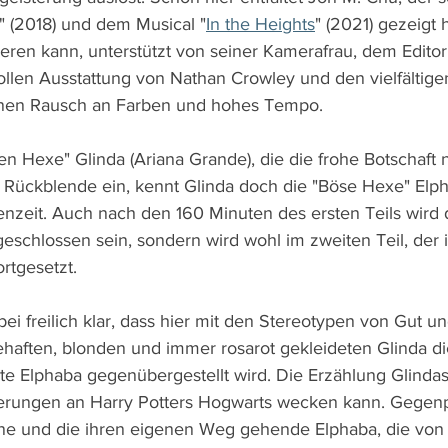
 (2018) und dem Musical "
In the Heights
" (2021) gezeigt h
ieren kann, unterstützt von seiner Kamerafrau, dem Edito
vollen Ausstattung von Nathan Crowley und den vielfältig
inen Rausch an Farben und hohes Tempo.
en Hexe" Glinda (Ariana Grande), die die frohe Botschaft
ne Rückblende ein, kennt Glinda doch die "Böse Hexe" Elph
ienzeit. Auch nach den 160 Minuten des ersten Teils wird 
eschlossen sein, sondern wird wohl im zweiten Teil, de
ortgesetzt.
ei freilich klar, dass hier mit den Stereotypen von Gut un
ehaften, blonden und immer rosarot gekleideten Glinda d
te Elphaba gegenübergestellt wird. Die Erzählung Glindas 
nnerungen an Harry Potters Hogwarts wecken kann. Gegenp
ine und die ihren eigenen Weg gehende Elphaba, die von 