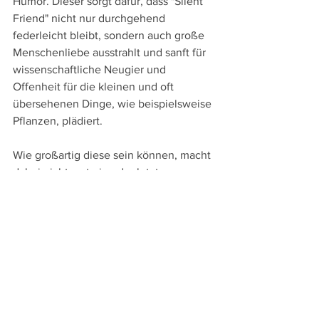
Humor. Dieser sorgt dafür, dass "Silent 
Friend" nicht nur durchgehend 
federleicht bleibt, sondern auch große 
Menschenliebe ausstrahlt und sanft für 
wissenschaftliche Neugier und 
Offenheit für die kleinen und oft 
übersehenen Dinge, wie beispielsweise 
Pflanzen, plädiert.
Wie großartig diese sein können, macht 
dabei nicht erst eine der letzten 
Einstellungen deutlich, wenn die 
Kamera langsam vom Stamm des 
Ginkgobaums zurückfährt, bis er 
schließlich in seiner ganzen Pracht und 
Größe im herbstlich braunem 
Blätterkleid die Leinwand dominiert. 
Diese Gleichwertigkeit und 
Wertschätzung der Flora wird dabei 