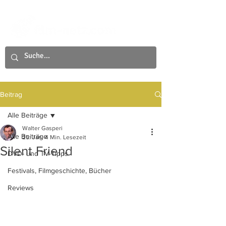
Beitrag
Alle Beiträge
Walter Gasperi
Alle Beiträge
25. Jan.
4 Min. Lesezeit
Silent Friend
DVD- und TV-Tipps
Festivals, Filmgeschichte, Bücher
Reviews