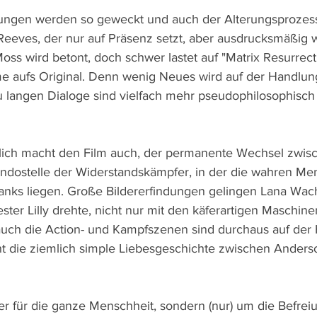
rungen werden so geweckt und auch der Alterungsprozess
eeves, der nur auf Präsenz setzt, aber ausdrucksmäßig w
ss wird betont, doch schwer lastet auf "Matrix Resurrect
e aufs Original. Denn wenig Neues wird auf der Handlu
u langen Dialoge sind vielfach mehr pseudophilosophisch a
lich macht den Film auch, der permanente Wechsel zwisc
dostelle der Widerstandskämpfer, in der die wahren Me
nks liegen. Große Bildererfindungen gelingen Lana Wach
ter Lilly drehte, nicht nur mit den käferartigen Maschine
uch die Action- und Kampfszenen sind durchaus auf der 
t die ziemlich simple Liebesgeschichte zwischen Anderso
er für die ganze Menschheit, sondern (nur) um die Befrei