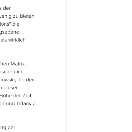
 der 
enig zu bieten 
ions" die 
ngsebene 
ls wirklich 
hen Matrix-
nschen im 
owski, die den 
n dieser 
Höhe der Zeit, 
n und Tiffany / 
ung der 