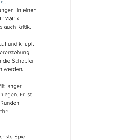
is
, 
ungen  in einen 
 "Matrix 
 auch Kritik.
auf und knüpft 
dererstehung 
 die Schöpfer 
en werden.
it langen 
lagen. Er ist 
e Runden 
che 
chste Spiel 