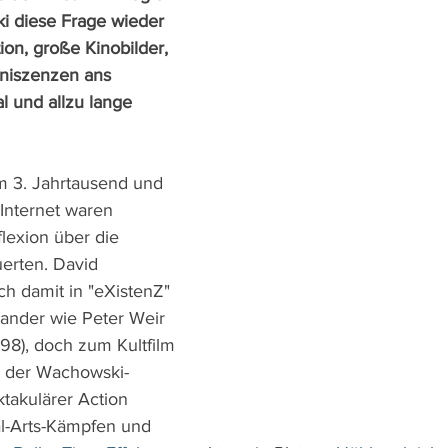
i diese Frage wieder 
ion, große Kinobilder, 
niszenzen ans 
l und allzu lange 
 3. Jahrtausend und 
nternet waren 
lexion über die 
uerten. David 
ch damit in "eXistenZ" 
ander wie Peter Weir 
98), doch zum Kultfilm 
) der Wachowski-
takulärer Action 
l-Arts-Kämpfen und 