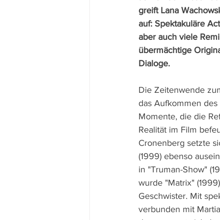
greift Lana Wachowsk
auf: Spektakuläre Act
aber auch viele Remi
übermächtige Origina
Dialoge.
Die Zeitenwende zum
das Aufkommen des I
Momente, die die Ref
Realität im Film befe
Cronenberg setzte si
(1999) ebenso ausein
in "Truman-Show" (19
wurde "Matrix" (1999
Geschwister. Mit spek
verbunden mit Martia