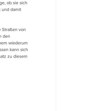
e, ob sie sich 
t und damit 
e Straßen von 
n den 
einem wiederum 
ssen kann sich 
satz zu diesem 