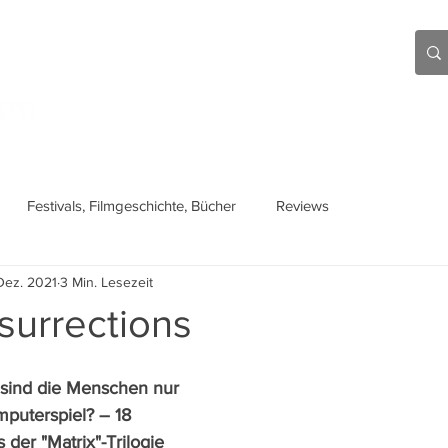
Aktuell
Beiträge
Über mich
Links
Festivals, Filmgeschichte, Bücher
Reviews
Dez. 2021
3 Min. Lesezeit
surrections
r sind die Menschen nur 
puterspiel? – 18 
der "Matrix"-Trilogie 