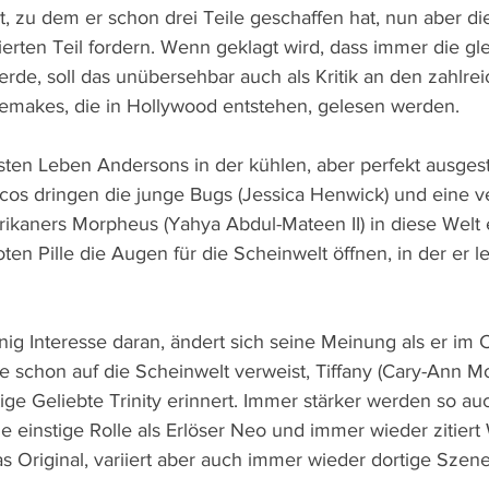
t, zu dem er schon drei Teile geschaffen hat, nun aber d
erten Teil fordern. Wenn geklagt wird, dass immer die gl
rde, soll das unübersehbar auch als Kritik an den zahlre
emakes, die in Hollywood entstehen, gelesen werden.
isten Leben Andersons in der kühlen, aber perfekt ausgest
cos dringen die junge Bugs (Jessica Henwick) und eine v
ikaners Morpheus (Yahya Abdul-Mateen II) in diese Welt 
ten Pille die Augen für die Scheinwelt öffnen, in der er le
ig Interesse daran, ändert sich seine Meinung als er im C
schon auf die Scheinwelt verweist, Tiffany (Cary-Ann Mo
tige Geliebte Trinity erinnert. Immer stärker werden so au
e einstige Rolle als Erlöser Neo und immer wieder zitiert
s Original, variiert aber auch immer wieder dortige Szen