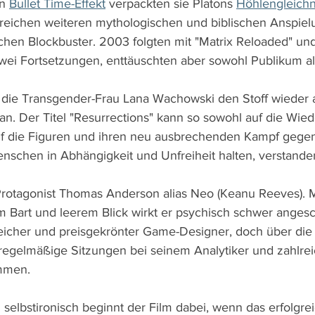
n 
Bullet Time-Effekt
 verpackten sie Platons 
Höhlengleichn
lreichen weiteren mythologischen und biblischen Anspiel
ichen Blockbuster. 2003 folgten mit "Matrix Reloaded" und
zwei Fortsetzungen, enttäuschten aber sowohl Publikum als
ft die Transgender-Frau Lana Wachowski den Stoff wieder 
e an. Der Titel "Resurrections" kann so sowohl auf die Wie
uf die Figuren und ihren neu ausbrechenden Kampf gegen
Menschen in Abhängigkeit und Unfreiheit halten, verstand
t Protagonist Thomas Anderson alias Neo (Keanu Reeves). M
 Bart und leerem Blick wirkt er psychisch schwer angesch
reicher und preisgekrönter Game-Designer, doch über di
 regelmäßige Sitzungen bei seinem Analytiker und zahlrei
mmen. 
d selbstironisch beginnt der Film dabei, wenn das erfolgrei