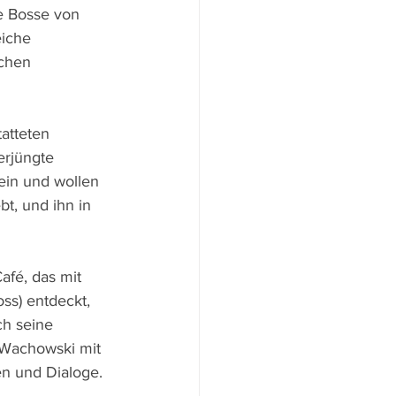
ie Bosse von 
eiche 
ichen 
atteten 
erjüngte 
ein und wollen 
bt, und ihn in 
afé, das mit 
ss) entdeckt, 
ch seine 
 Wachowski mit 
en und Dialoge.